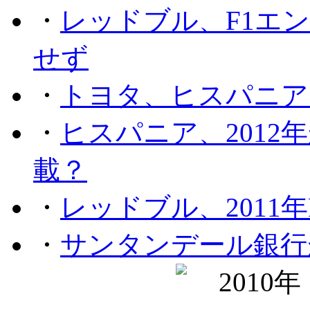
・
レッドブル、F1エ
せず
・
トヨタ、ヒスパニア
・
ヒスパニア、201
載？
・
レッドブル、2011
・
サンタンデール銀行