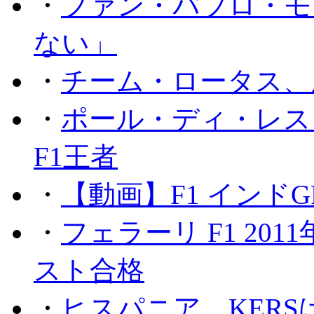
・
ファン・パブロ・モ
ない」
・
チーム・ロータス、
・
ポール・ディ・レス
F1王者
・
【動画】F1 インド
・
フェラーリ F1 20
スト合格
・
ヒスパニア、KER