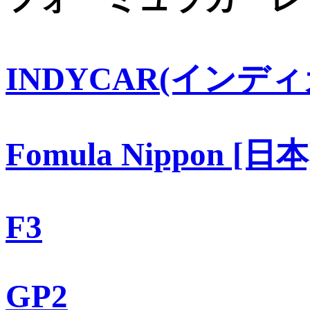
INDYCAR(インディ
Fomula Nippon [日本
F3
GP2