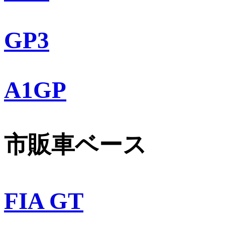
GP3
A1GP
市販車ベース
FIA GT