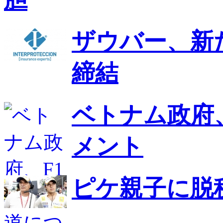
ザウバー、新
締結
ベトナム政府
メント
ピケ親子に脱