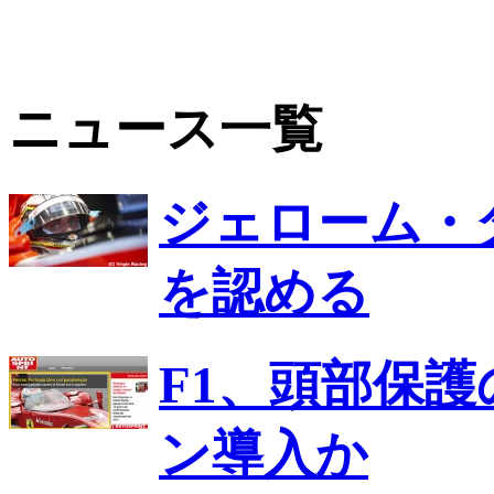
ニュース一覧
ジェローム・
を認める
F1、頭部保
ン導入か