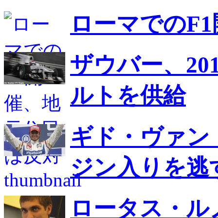
ローマでのF
ザウバー、20
ルトを供給
ギド・ヴァン
ジン入りを逃
ロータス・ルノ