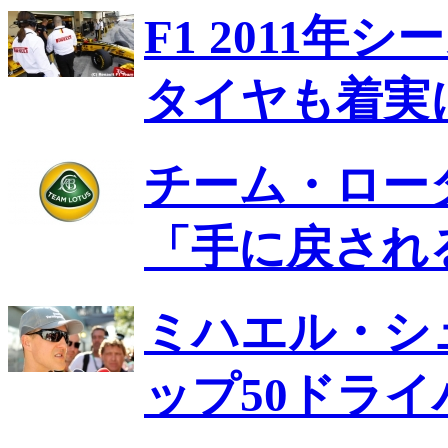
F1 2011
タイヤも着実
チーム・ロー
「手に戻され
ミハエル・シュ
ップ50ドラ