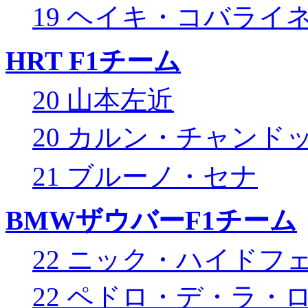
19 ヘイキ・コバライ
HRT F1チーム
20 山本左近
20 カルン・チャンド
21 ブルーノ・セナ
BMWザウバーF1チーム
22 ニック・ハイドフ
22 ペドロ・デ・ラ・