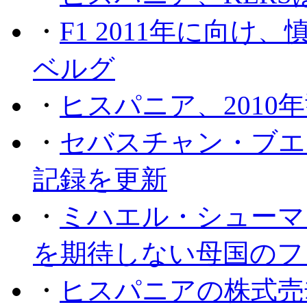
・
F1 2011年に向
ベルグ
・
ヒスパニア、2010
・
セバスチャン・ブエ
記録を更新
・
ミハエル・シューマッ
を期待しない母国のフ
・
ヒスパニアの株式売