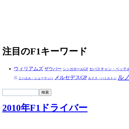
注目のF1キーワード
ウィリアムズ
ザウバー
シンガポールGP
セバスチャン・ベッテ
ル
メルセデスGP
ー
ルイス・ハミルトン
ミハエル・シューマッハ
2010年F1ドライバー