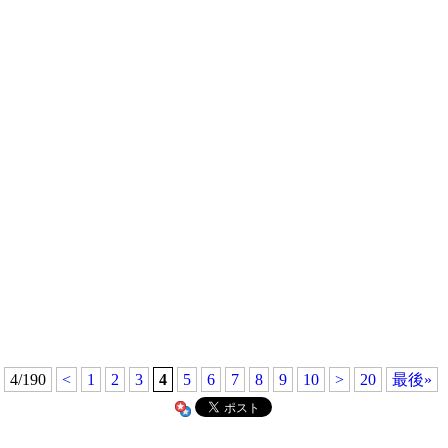
4/190
<
1
2
3
4
5
6
7
8
9
10
>
20
最後»