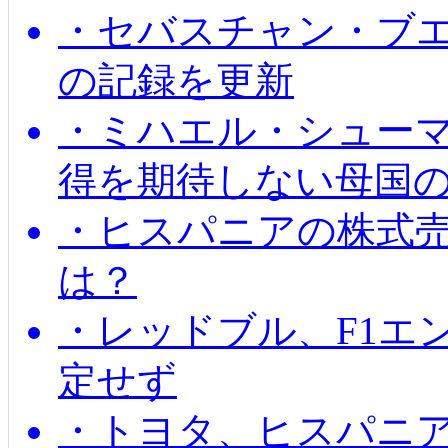
・セバスチャン・ブ
の記録を更新
・ミハエル・シューマッ
得を期待しない母国
・ヒスパニアの株式
は？
・レッドブル、F1エ
定せず
・トヨタ、ヒスパニ