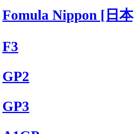
Fomula Nippon [日本
F3
GP2
GP3