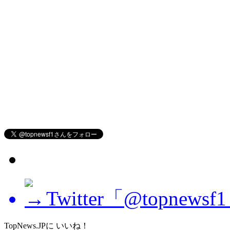
Twitter「@topne
TopNews.JPに いいね！