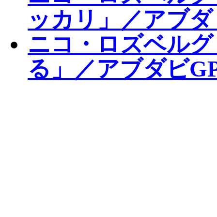
ッカリ」／アブダ
ニコ・ロズベルグ
る」／アブダビGP