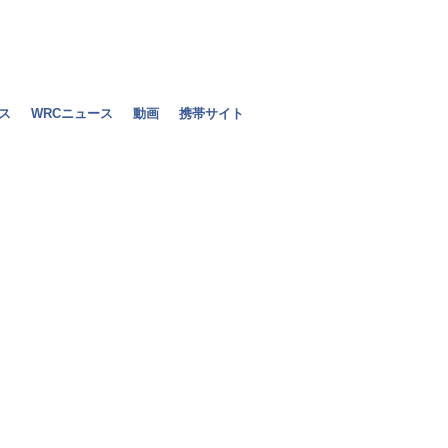
ス
WRCニュース
動画
携帯サイト
ミハエル・シュ
ル獲得を期待
2010年12月29日（水）