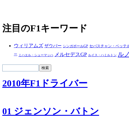
注目のF1キーワード
ウィリアムズ
ザウバー
シンガポールGP
セバスチャン・ベッテ
ル
メルセデスGP
ー
ルイス・ハミルトン
ミハエル・シューマッハ
2010年F1ドライバー
01 ジェンソン・バトン