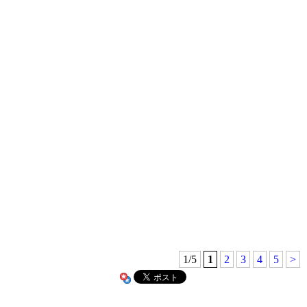
1/5
1
2
3
4
5
>