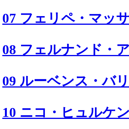
07 フェリペ・マッ
08 フェルナンド・
09 ルーベンス・バ
10 ニコ・ヒュルケ