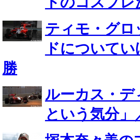
トのコスプレ
ティモ・グロ
ドについてい
勝
ルーカス・デ
という気分」