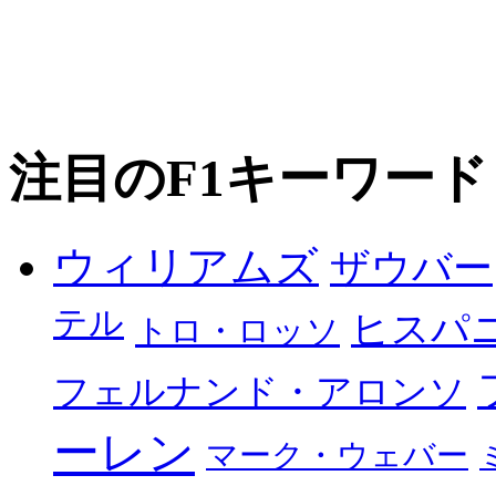
注目のF1キーワード
ウィリアムズ
ザウバー
テル
ヒスパ
トロ・ロッソ
フェルナンド・アロンソ
ーレン
マーク・ウェバー