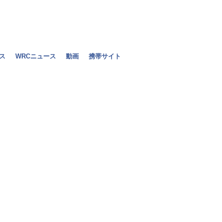
ス
WRCニュース
動画
携帯サイト
ヒスパニア、2
ン搭載？
2010年12月29日（水）