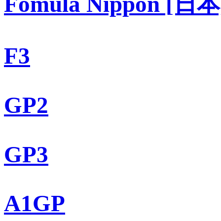
Fomula Nippon [日本
F3
GP2
GP3
A1GP