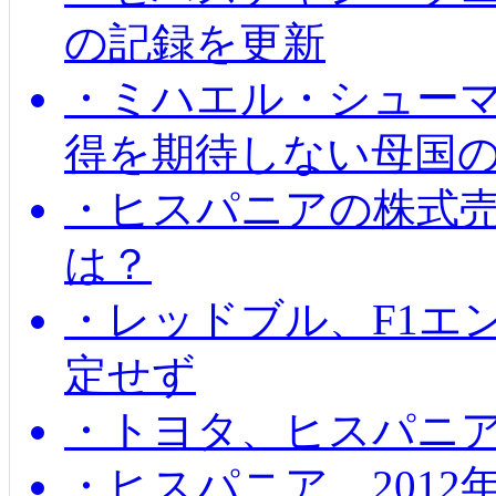
の記録を更新
・ミハエル・シューマッ
得を期待しない母国
・ヒスパニアの株式
は？
・レッドブル、F1エ
定せず
・トヨタ、ヒスパニ
・ヒスパニア、201