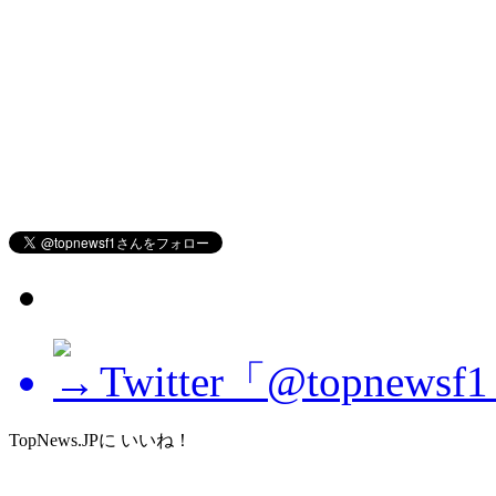
Twitter「@topne
TopNews.JPに いいね！