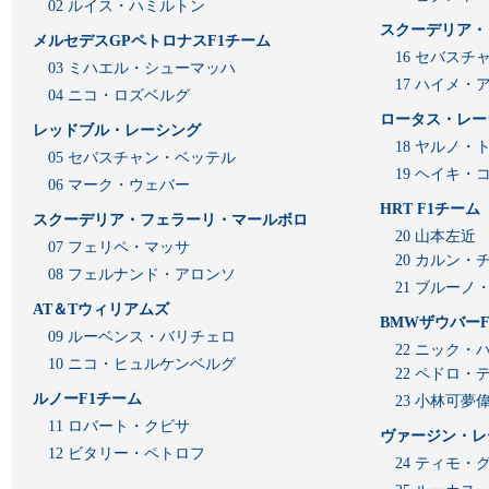
02 ルイス・ハミルトン
スクーデリア・
メルセデスGPペトロナスF1チーム
16 セバスチ
03 ミハエル・シューマッハ
17 ハイメ
04 ニコ・ロズベルグ
ロータス・レー
レッドブル・レーシング
18 ヤルノ・
05 セバスチャン・ベッテル
19 ヘイキ・
06 マーク・ウェバー
HRT F1チーム
スクーデリア・フェラーリ・マールボロ
20 山本左近
07 フェリペ・マッサ
20 カルン・
08 フェルナンド・アロンソ
21 ブルーノ
AT＆Tウィリアムズ
BMWザウバーF
09 ルーベンス・バリチェロ
22 ニック・
10 ニコ・ヒュルケンベルグ
22 ペドロ・
ルノーF1チーム
23 小林可夢
11 ロバート・クビサ
ヴァージン・レ
12 ビタリー・ペトロフ
24 ティモ・