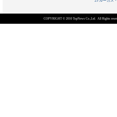
25 ルーカ
COPYRIGHT © 2010
TopNews Co.,Ltd
. All Rights