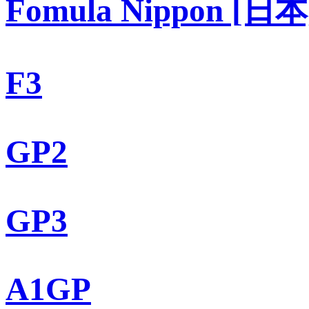
Fomula Nippon [日本
F3
GP2
GP3
A1GP