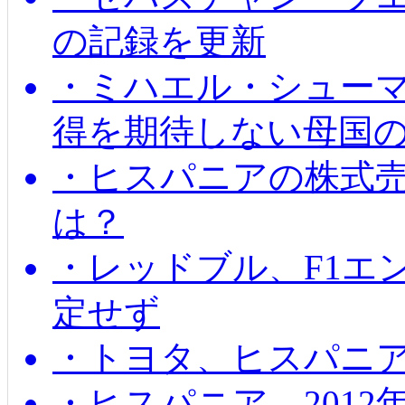
の記録を更新
・ミハエル・シューマッ
得を期待しない母国
・ヒスパニアの株式
は？
・レッドブル、F1エ
定せず
・トヨタ、ヒスパニ
・ヒスパニア、201