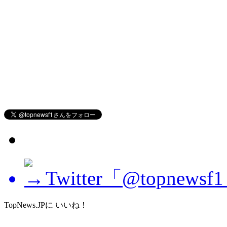
Twitter「@topne
TopNews.JPに いいね！