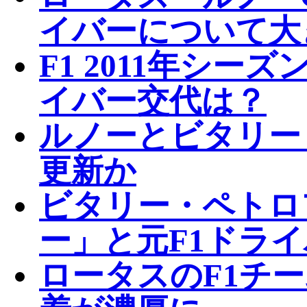
イバーについて大
F1 2011年シ
イバー交代は？
ルノーとビタリー
更新か
ビタリー・ペトロ
ー」と元F1ドラ
ロータスのF1チ