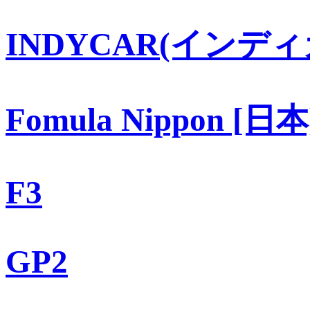
INDYCAR(インディ
Fomula Nippon [日本
F3
GP2