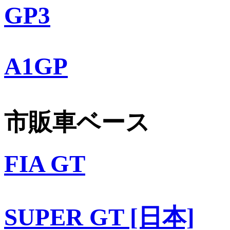
GP3
A1GP
市販車ベース
FIA GT
SUPER GT [日本]