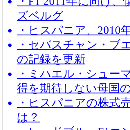
・F1 2011年に向
ズベルグ
・ヒスパニア、201
・セバスチャン・ブ
の記録を更新
・ミハエル・シューマッ
得を期待しない母国
・ヒスパニアの株式
は？