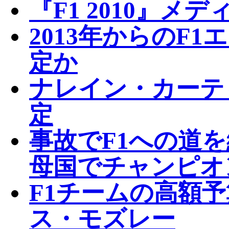
『F1 2010』
2013年からのF
定か
ナレイン・カーテ
定
事故でF1への道
母国でチャンピオ
F1チームの高額
ス・モズレー