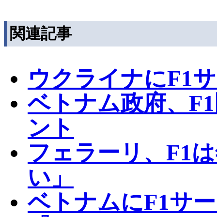
関連記事
ウクライナにF1
ベトナム政府、F
ント
フェラーリ、F1は
い」
ベトナムにF1サ