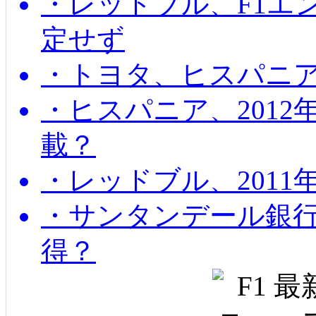
・レッドブル、F1エ
定せず
・トヨタ、ヒスパニ
・ヒスパニア、201
載？
・レッドブル、2011
・サンタンデール銀
得？