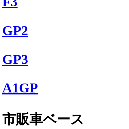
F3
GP2
GP3
A1GP
市販車ベース