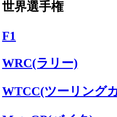
世界選手権
F1
WRC(ラリー)
WTCC(ツーリングカ