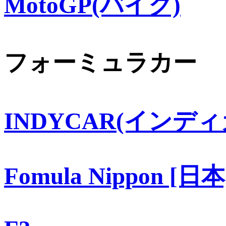
MotoGP(バイク)
フォーミュラカー
INDYCAR(インディ
Fomula Nippon [日本