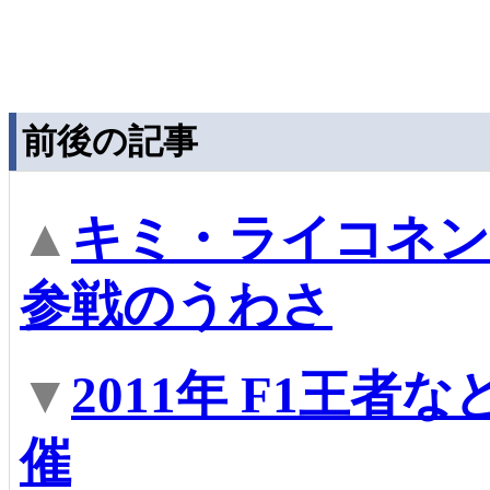
前後の記事
▲
キミ・ライコネン
参戦のうわさ
▼
2011年 F1王
催