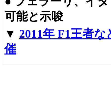
●
フェラーリ、イタ
可能と示唆
▼
2011年 F1王
催