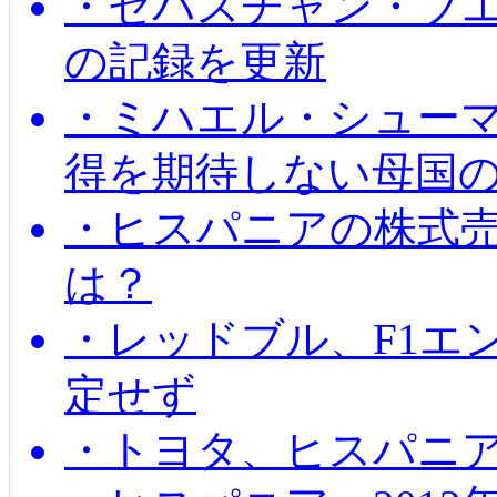
・セバスチャン・ブ
の記録を更新
・ミハエル・シューマッ
得を期待しない母国
・ヒスパニアの株式
は？
・レッドブル、F1エ
定せず
・トヨタ、ヒスパニ