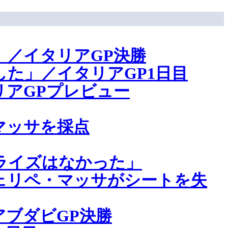
／イタリアGP決勝
た」／イタリアGP1日目
アGPプレビュー
マッサを採点
ライズはなかった」
ェリペ・マッサがシートを失
ブダビGP決勝