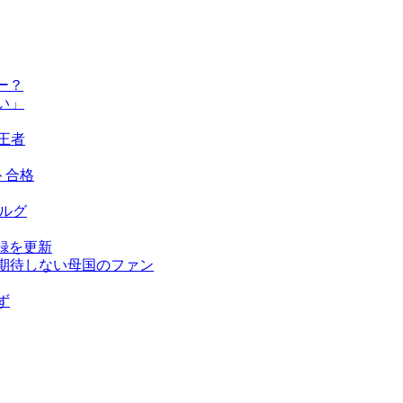
ー？
い」
王者
ト合格
ベルグ
録を更新
を期待しない母国のファン
ず