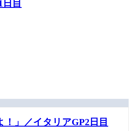
1日目
！」／イタリアGP2日目