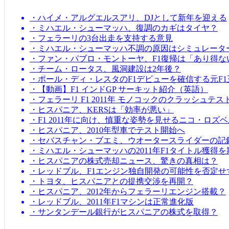
・ハイメ・アルグエルスアリ、DJとして新年を迎える
・ミハエル・シューマッハ、復調のカギはタイヤ？
・フェラーリの3台出走を支持する意見
・ミハエル・シューマッハ不調の原因はシミュレータ
・ファン・パブロ・モントーヤ、F1復帰は「あり得な
・チーム・ロータス、風洞建設は2年後？
・ポール・ディ・レスタのF1デビューを確信する元F1
・【動画】F1 インドGP サーキット紹介（英語）
・フェラーリ F1 2011年 モノコックのクラッシュテス
・ヒスパニア、KERSは「効率が悪い」
・F1 2011年に向け、慎重な姿勢を見せるニコ・ロズ
・ヒスパニア、2010年型車でテスト開始へ
・セバスチャン・ブエミ、ウオータースライダーの記
・ミハエル・シューマッハの2011年F1タイトル獲得
・ヒスパニアの株式売却ニュース、驚きの真相は？
・レッドブル、F1エンジン独自開発の可能性を否定せ
・トヨタ、ヒスパニアとの提携交渉を再開？
・ヒスパニア、2012年からフェラーリエンジン搭載？
・レッドブル、2011年F1マシンは正常進化版
・サンタンデール銀行がヒスパニアの株式を取得？