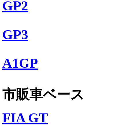
GP2
GP3
A1GP
市販車ベース
FIA GT