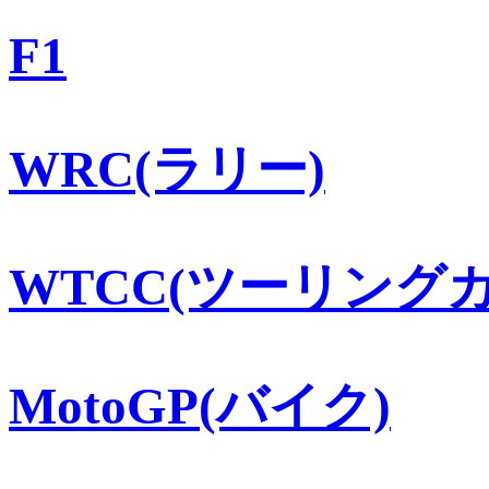
F1
WRC(ラリー)
WTCC(ツーリングカ
MotoGP(バイク)