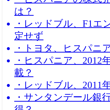
は？
・レッドブル、F1エ
定せず
・トヨタ、ヒスパニ
・ヒスパニア、201
載？
・レッドブル、2011
・サンタンデール銀
得？