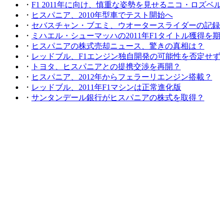
・
F1 2011年に向け、慎重な姿勢を見せるニコ・ロズベ
・
ヒスパニア、2010年型車でテスト開始へ
・
セバスチャン・ブエミ、ウオータースライダーの記録
・
ミハエル・シューマッハの2011年F1タイトル獲得を
・
ヒスパニアの株式売却ニュース、驚きの真相は？
・
レッドブル、F1エンジン独自開発の可能性を否定せ
・
トヨタ、ヒスパニアとの提携交渉を再開？
・
ヒスパニア、2012年からフェラーリエンジン搭載？
・
レッドブル、2011年F1マシンは正常進化版
・
サンタンデール銀行がヒスパニアの株式を取得？