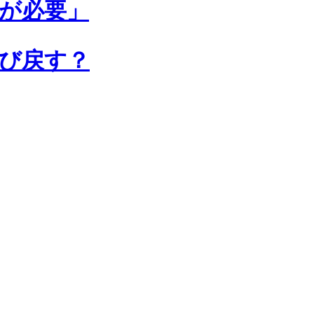
が必要」
呼び戻す？