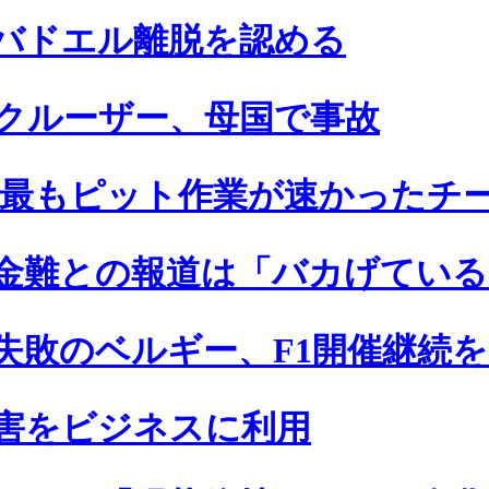
バドエル離脱を認める
クルーザー、母国で事故
ズン、最もピット作業が速かったチ
金難との報道は「バカげている
失敗のベルギー、F1開催継続
被害をビジネスに利用