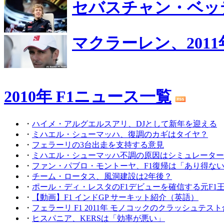
セバスチャン・ベッ
マクラーレン、201
2010年 F1ニュース一覧
・
ハイメ・アルグエルスアリ、DJとして新年を迎える
・
ミハエル・シューマッハ、復調のカギはタイヤ？
・
フェラーリの3台出走を支持する意見
・
ミハエル・シューマッハ不調の原因はシミュレーター
・
ファン・パブロ・モントーヤ、F1復帰は「あり得な
・
チーム・ロータス、風洞建設は2年後？
・
ポール・ディ・レスタのF1デビューを確信する元F1
・
【動画】F1 インドGP サーキット紹介（英語）
・
フェラーリ F1 2011年 モノコックのクラッシュテス
・
ヒスパニア、KERSは「効率が悪い」