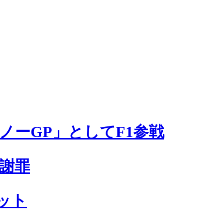
ーGP」としてF1参戦
謝罪
ット