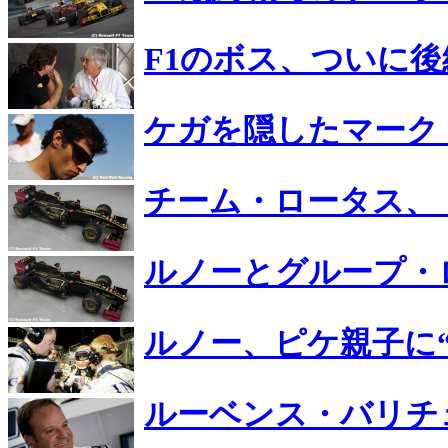
F1のボス、ついに
ケガを隠したマーク
チーム・ロータス、
ルノーとグループ・
ルノー、ピケ親子に
ルーベンス・バリチ