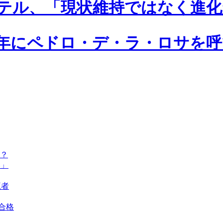
テル、「現状維持ではなく進化
1年にペドロ・デ・ラ・ロサを
？
い」
王者
ト合格