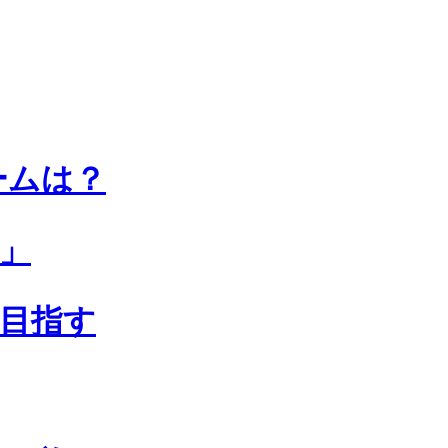
ームは？
」
を目指す