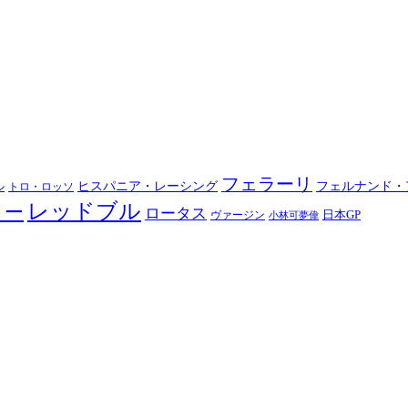
フェラーリ
ヒスパニア・レーシング
フェルナンド・
ル
トロ・ロッソ
レッドブル
ノー
ロータス
日本GP
ヴァージン
小林可夢偉