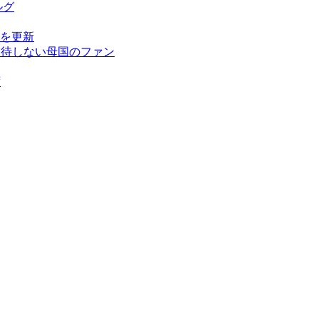
ルグ
を更新
期待しない母国のファン
ず