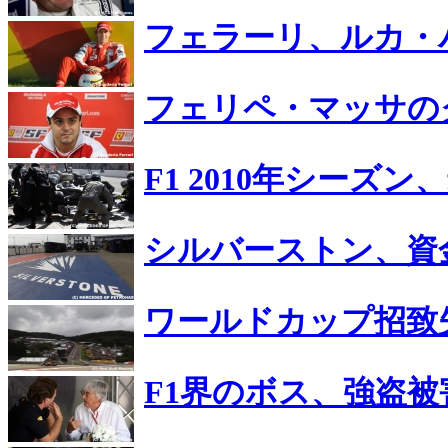
フェラーリ、ルカ・
フェリペ・マッサの
F1 2010年シー
シルバーストン、資
ワールドカップ招致
F1界のボス、強盗