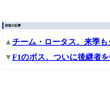
前後の記事
▲
チーム・ロータス、来季も
▼
F1のボス、ついに後継者