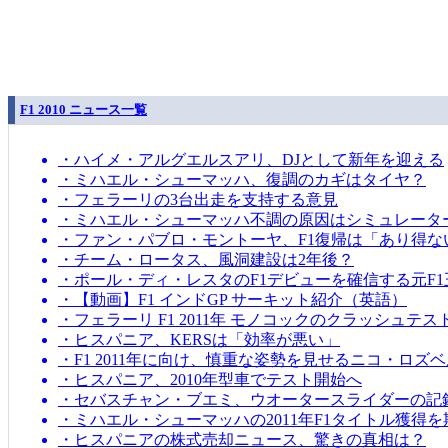
F1 2010 ニュース一覧
・ハイメ・アルグエルスアリ、DJとして新年を迎える
・ミハエル・シューマッハ、復調のカギはタイヤ？
・フェラーリの3台出走を支持する意見
・ミハエル・シューマッハ不調の原因はシミュレータ
・ファン・パブロ・モントーヤ、F1復帰は「あり得な
・チーム・ロータス、風洞建設は2年後？
・ポール・ディ・レスタのF1デビューを確信する元F1
・【動画】F1 インドGP サーキット紹介（英語）
・フェラーリ F1 2011年 モノコックのクラッシュテス
・ヒスパニア、KERSは「効率が悪い」
・F1 2011年に向け、慎重な姿勢を見せるニコ・ロズ
・ヒスパニア、2010年型車でテスト開始へ
・セバスチャン・ブエミ、ウオータースライダーの記
・ミハエル・シューマッハの2011年F1タイトル獲得
・ヒスパニアの株式売却ニュース、驚きの真相は？