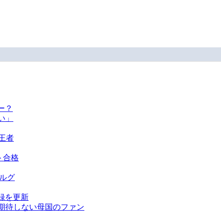
ー？
い」
王者
ト合格
ベルグ
録を更新
を期待しない母国のファン