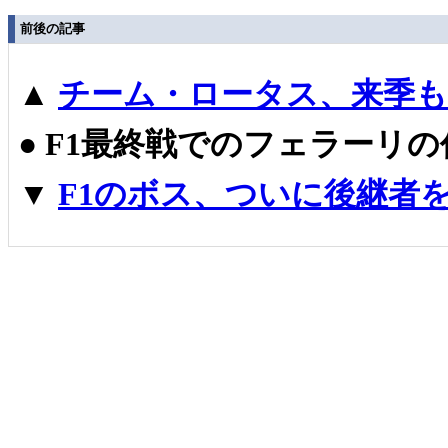
前後の記事
▲
チーム・ロータス、来季
●
F1最終戦でのフェラーリ
▼
F1のボス、ついに後継者