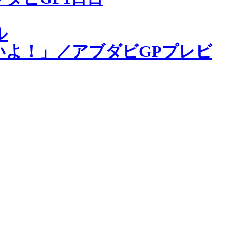
ル
よ！」／アブダビGPプレビ