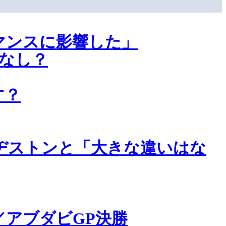
マンスに影響した」
なし？
す？
ヂストンと「大きな違いはな
アブダビGP決勝