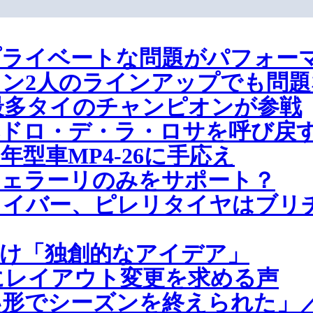
プライベートな問題がパフォー
ン2人のラインアップでも問題
過去最多タイのチャンピオンが参戦
にペドロ・デ・ラ・ロサを呼び戻
年型車MP4-26に手応え
フェラーリのみをサポート？
ライバー、ピレリタイヤはブリ
向け「独創的なアイデア」
にレイアウト変更を求める声
形でシーズンを終えられた」／