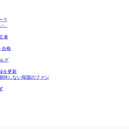
ー？
い」
王者
ト合格
ベルグ
録を更新
を期待しない母国のファン
ず