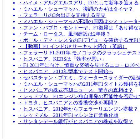
・ハイメ・アルグエルスアリ、DJとして新年を迎える
・ミハエル・シューマッハ、復調のカギはタイヤ？
・フェラーリの3台出走を支持する意見
・ミハエル・シューマッハ不調の原因はシミュレータ
・ファン・パブロ・モントーヤ、F1復帰は「あり得な
・チーム・ロータス、風洞建設は2年後？
・ポール・ディ・レスタのF1デビューを確信する元F1
・【動画】F1 インドGP サーキット紹介（英語）
・フェラーリ F1 2011年 モノコックのクラッシュテス
・ヒスパニア、KERSは「効率が悪い」
・F1 2011年に向け、慎重な姿勢を見せるニコ・ロズ
・ヒスパニア、2010年型車でテスト開始へ
・セバスチャン・ブエミ、ウオータースライダーの記
・ミハエル・シューマッハの2011年F1タイトル獲得
・ヒスパニアの株式売却ニュース、驚きの真相は？
・レッドブル、F1エンジン独自開発の可能性を否定せ
・トヨタ、ヒスパニアとの提携交渉を再開？
・ヒスパニア、2012年からフェラーリエンジン搭載？
・レッドブル、2011年F1マシンは正常進化版
・サンタンデール銀行がヒスパニアの株式を取得？