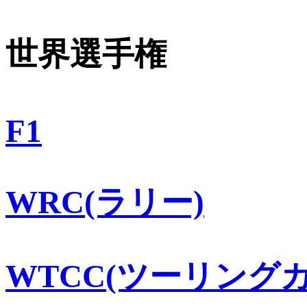
世界選手権
F1
WRC(ラリー)
WTCC(ツーリングカ