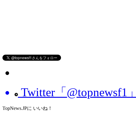
Twitter「@topnew
TopNews.JPに いいね！