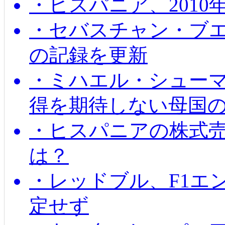
・ヒスパニア、201
・セバスチャン・ブ
の記録を更新
・ミハエル・シューマッ
得を期待しない母国
・ヒスパニアの株式
は？
・レッドブル、F1エ
定せず