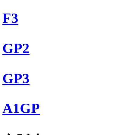
F3
GP2
GP3
A1GP