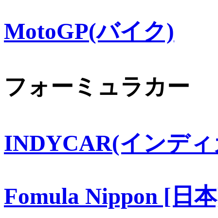
MotoGP(バイク)
フォーミュラカー
INDYCAR(インディ
Fomula Nippon [日本