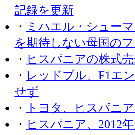
記録を更新
・
ミハエル・シューマッ
を期待しない母国のフ
・
ヒスパニアの株式売
・
レッドブル、F1エ
せず
・
トヨタ、ヒスパニア
・
ヒスパニア、201