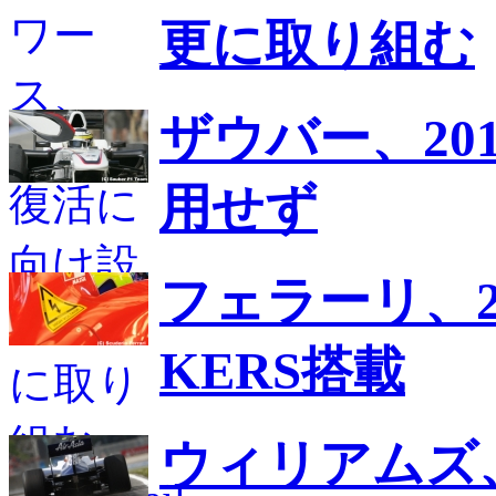
更に取り組む
ザウバー、20
用せず
フェラーリ、2
KERS搭載
ウィリアムズ