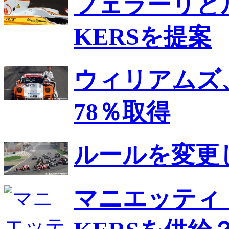
フェラーリとル
KERSを提案
ウィリアムズ
78％取得
ルールを変更
マニエッティ