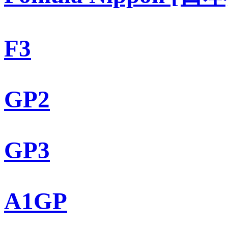
F3
GP2
GP3
A1GP