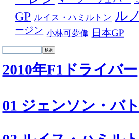
ル
GP
ルイス・ハミルトン
ージン
日本GP
小林可夢偉
2010年F1ドライバー
01 ジェンソン・バ