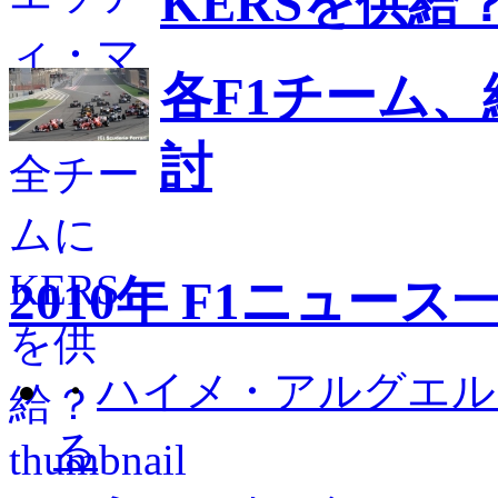
KERSを供給
各F1チーム、
討
2010年 F1ニュース
・
ハイメ・アルグエル
る