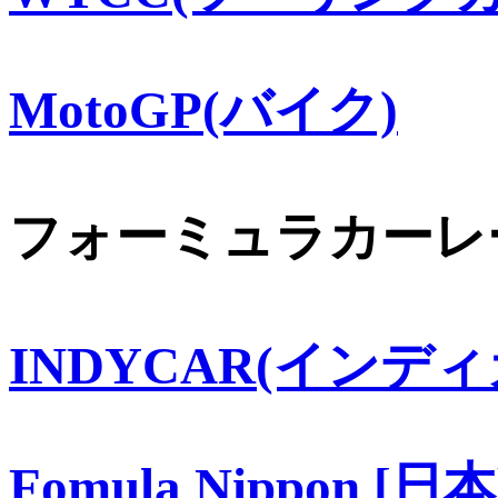
MotoGP(バイク)
フォーミュラカーレ
INDYCAR(インディ
Fomula Nippon [日本