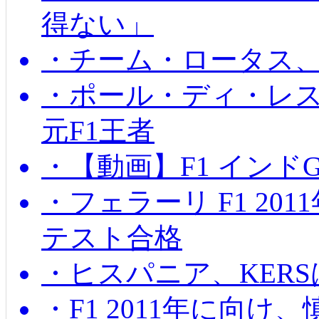
得ない」
・チーム・ロータス、
・ポール・ディ・レス
元F1王者
・【動画】F1 インド
・フェラーリ F1 20
テスト合格
・ヒスパニア、KER
・F1 2011年に向