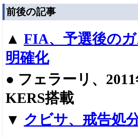
前後の記事
▲
FIA、予選後の
明確化
●
フェラーリ、201
KERS搭載
▼
クビサ、戒告処