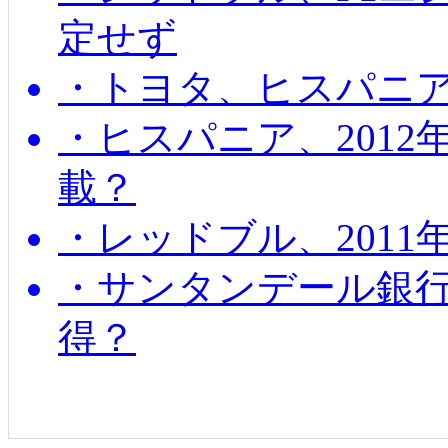
定せず
・トヨタ、ヒスパニ
・ヒスパニア、201
載？
・レッドブル、2011
・サンタンデール銀
得？