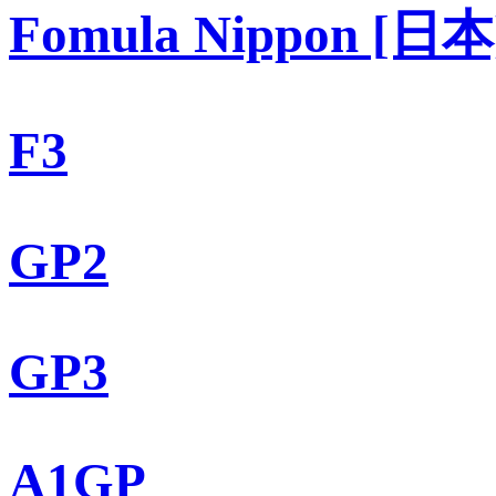
Fomula Nippon [日本
F3
GP2
GP3
A1GP