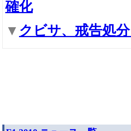
確化
▼
クビサ、戒告処分