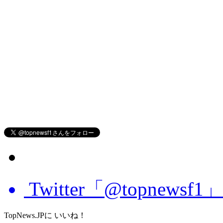
Twitter「@topnews
TopNews.JPに いいね！