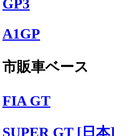
GP3
A1GP
市販車ベース
FIA GT
SUPER GT [日本]