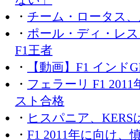
・
チーム・ロータス、
・
ポール・ディ・レス
F1王者
・
【動画】F1 インド
・
フェラーリ F1 20
スト合格
・
ヒスパニア、KER
・
F1 2011年に向