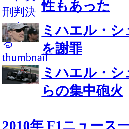
性もあった
ミハエル・シ
を謝罪
ミハエル・シ
らの集中砲火
2010年 F1ニュース