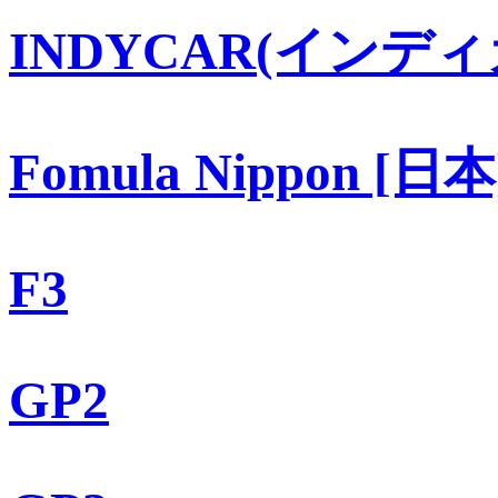
INDYCAR(インディ
Fomula Nippon [日本
F3
GP2