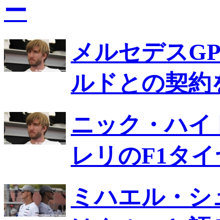
ー
メルセデスG
ルドとの契約
ニック・ハイ
レリのF1タ
ミハエル・シ