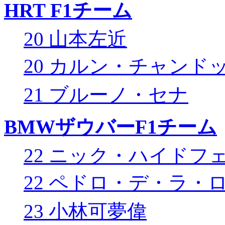
HRT F1チーム
20 山本左近
20 カルン・チャンド
21 ブルーノ・セナ
BMWザウバーF1チーム
22 ニック・ハイドフ
22 ペドロ・デ・ラ・
23 小林可夢偉