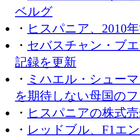
ベルグ
・
ヒスパニア、2010
・
セバスチャン・ブエ
記録を更新
・
ミハエル・シューマッ
を期待しない母国のフ
・
ヒスパニアの株式売
・
レッドブル、F1エ