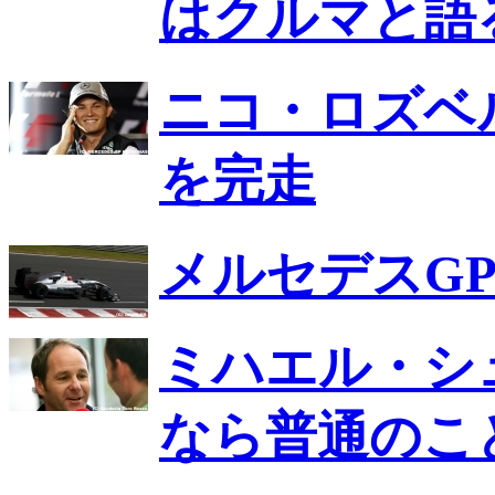
はクルマと語
ニコ・ロズベ
を完走
メルセデスG
ミハエル・シ
なら普通のこ