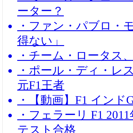
ーター？
・ファン・パブロ・モ
得ない」
・チーム・ロータス、
・ポール・ディ・レス
元F1王者
・【動画】F1 インド
・フェラーリ F1 20
テスト合格