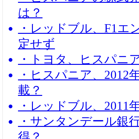
は？
・レッドブル、F1エ
定せず
・トヨタ、ヒスパニ
・ヒスパニア、201
載？
・レッドブル、2011
・サンタンデール銀
得？