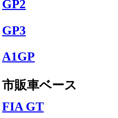
GP2
GP3
A1GP
市販車ベース
FIA GT