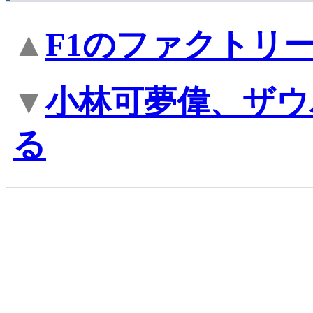
▲
F1のファクトリ
▼
小林可夢偉、ザウ
る