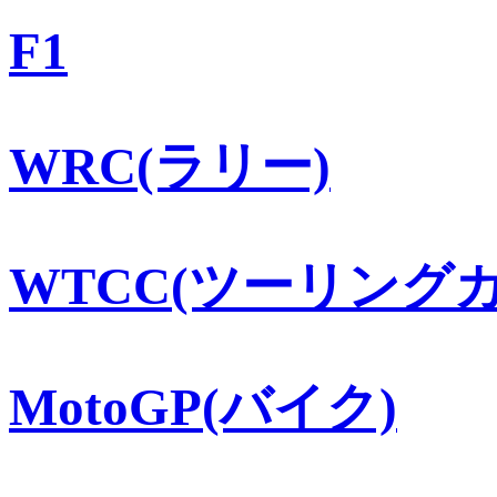
F1
WRC(ラリー)
WTCC(ツーリングカ
MotoGP(バイク)