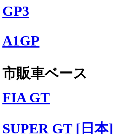
GP3
A1GP
市販車ベース
FIA GT
SUPER GT [日本]