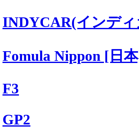
INDYCAR(インディ
Fomula Nippon [日本
F3
GP2