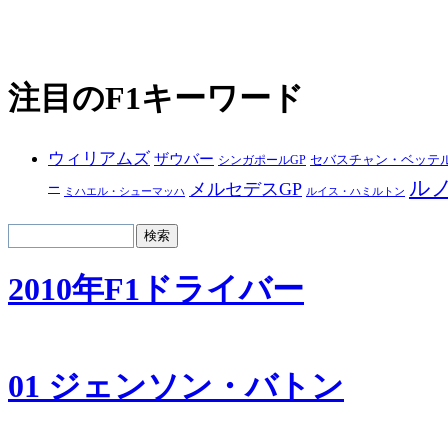
注目のF1キーワード
ウィリアムズ
ザウバー
シンガポールGP
セバスチャン・ベッテ
ル
メルセデスGP
ー
ルイス・ハミルトン
ミハエル・シューマッハ
2010年F1ドライバー
01 ジェンソン・バトン