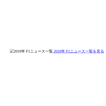
2010年 F1ニュース一覧を見る