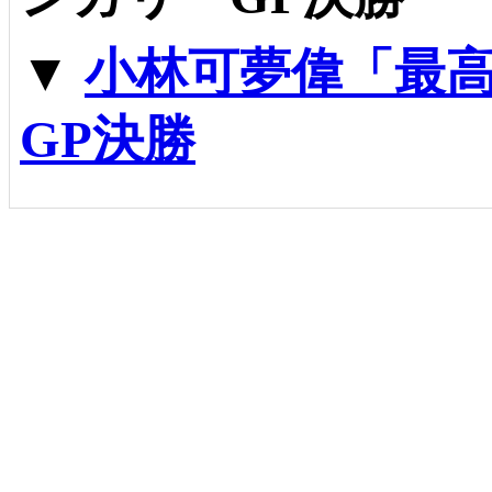
▼
小林可夢偉「最
GP決勝