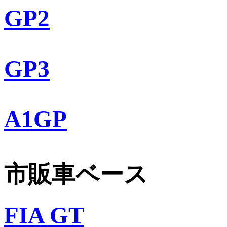
GP2
GP3
A1GP
市販車ベース
FIA GT