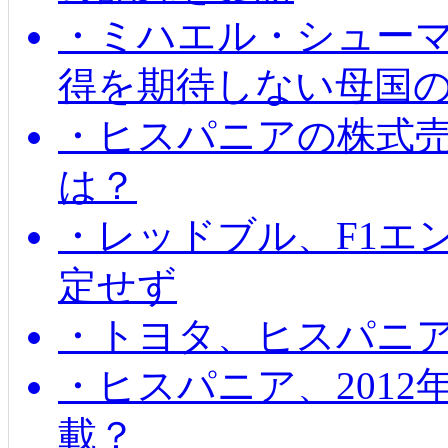
・ミハエル・シューマッ
得を期待しない母国
・ヒスパニアの株式
は？
・レッドブル、F1エ
定せず
・トヨタ、ヒスパニ
・ヒスパニア、201
載？