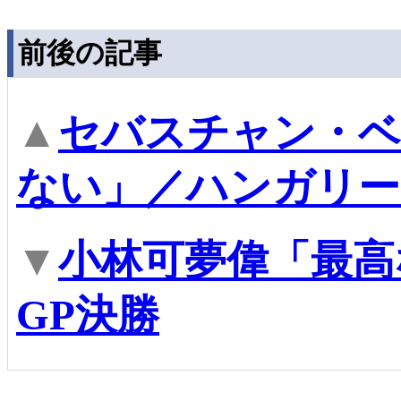
前後の記事
▲
セバスチャン・ベ
ない」／ハンガリー
▼
小林可夢偉「最高
GP決勝