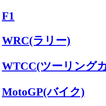
F1
WRC(ラリー)
WTCC(ツーリングカ
MotoGP(バイク)