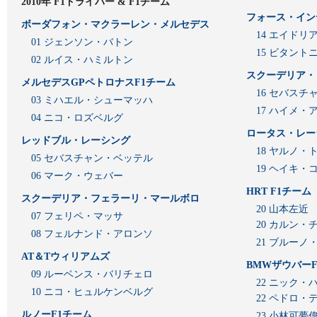
2010年 F1ドライバー & F1チーム
フォース・イン
ボーダフォン・マクラーレン・メルセデス
14 エイド
01 ジェンソン・バトン
15 ビタン
02 ルイス・ハミルトン
スクーデリア・
メルセデスGPペトロナスF1チーム
16 セバスチ
03 ミハエル・シューマッハ
17 ハイメ
04 ニコ・ロズベルグ
ロータス・レー
レッドブル・レーシング
18 ヤルノ・
05 セバスチャン・ベッテル
19 ヘイキ・
06 マーク・ウェバー
HRT F1チーム
スクーデリア・フェラーリ・マールボロ
20 山本左近
07 フェリペ・マッサ
20 カルン・
08 フェルナンド・アロンソ
21 ブルーノ
AT＆Tウィリアムズ
BMWザウバーF
09 ルーベンス・バリチェロ
22 ニック・
10 ニコ・ヒュルケンベルグ
22 ペドロ・
ルノーF1チーム
23 小林可夢