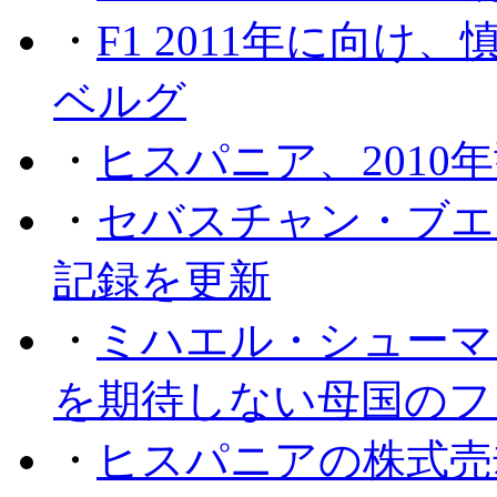
・
F1 2011年に向
ベルグ
・
ヒスパニア、2010
・
セバスチャン・ブエ
記録を更新
・
ミハエル・シューマッ
を期待しない母国のフ
・
ヒスパニアの株式売