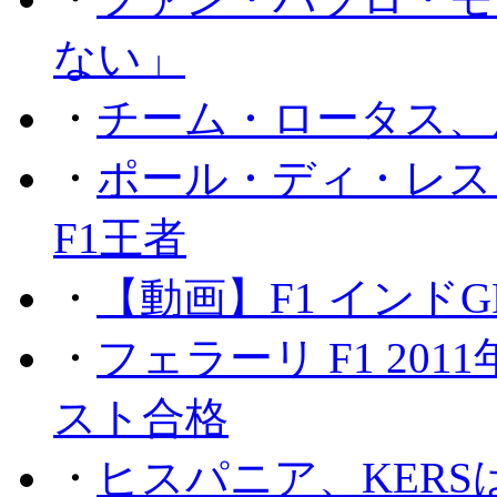
ない」
・
チーム・ロータス、
・
ポール・ディ・レス
F1王者
・
【動画】F1 インド
・
フェラーリ F1 20
スト合格
・
ヒスパニア、KER