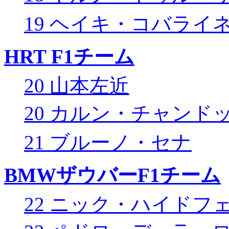
19 ヘイキ・コバライ
HRT F1チーム
20 山本左近
20 カルン・チャンド
21 ブルーノ・セナ
BMWザウバーF1チーム
22 ニック・ハイドフ