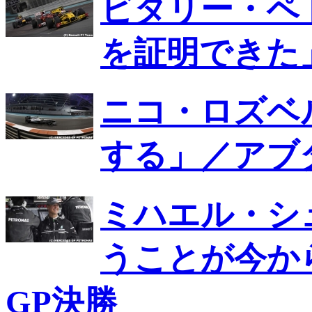
ビタリー・ペ
を証明できた
ニコ・ロズベ
する」／アブ
ミハエル・シ
うことが今か
GP決勝