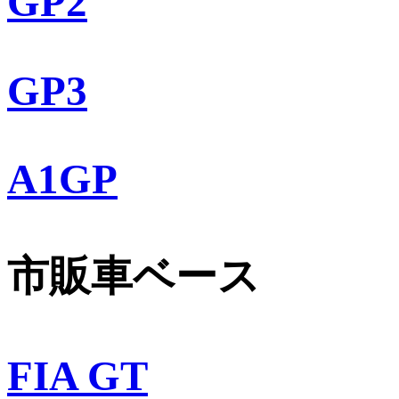
GP2
GP3
A1GP
市販車ベース
FIA GT