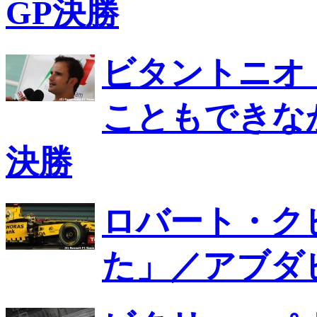
GP決勝
ビタントニオ
こともできな
決勝
ロバート・ク
た」／アブダ