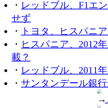
・
レッドブル、F1エ
せず
・
トヨタ、ヒスパニア
・
ヒスパニア、201
載？
・
レッドブル、2011
・
サンタンデール銀行