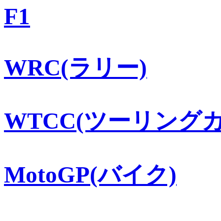
F1
WRC(ラリー)
WTCC(ツーリングカ
MotoGP(バイク)