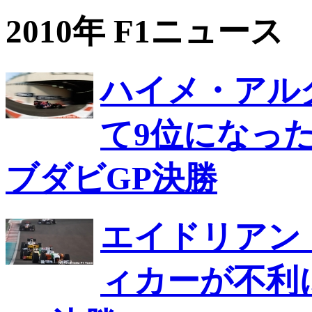
2010年 F1ニュース
ハイメ・アル
て9位になっ
ブダビGP決勝
エイドリアン
ィカーが不利