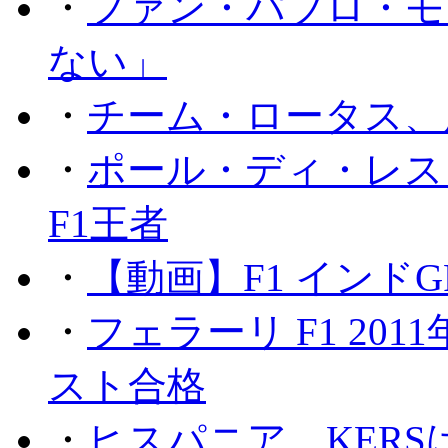
・
ファン・パブロ・モ
ない」
・
チーム・ロータス、
・
ポール・ディ・レス
F1王者
・
【動画】F1 インド
・
フェラーリ F1 20
スト合格
・
ヒスパニア、KER