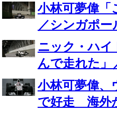
小林可夢偉「
／シンガポール
ニック・ハイ
んで走れた」
小林可夢偉、
で好走 海外