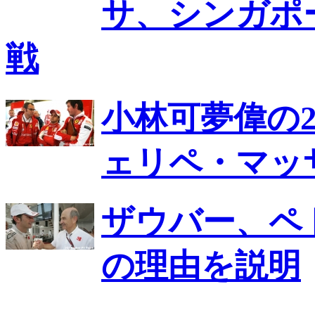
サ、シンガポ
戦
小林可夢偉の2
ェリペ・マッ
ザウバー、ペ
の理由を説明