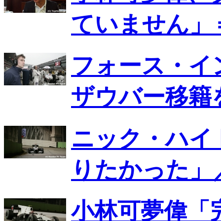
ていません」
フォース・イ
ザウバー移籍
ニック・ハイ
りたかった」
小林可夢偉「