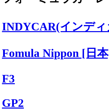
INDYCAR(インディ
Fomula Nippon [日本
F3
GP2