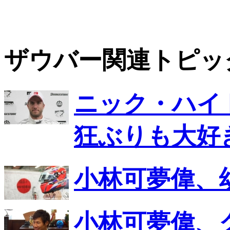
ザウバー関連トピッ
ニック・ハイ
狂ぶりも大好
小林可夢偉、
小林可夢偉、