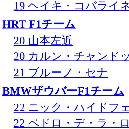
19 ヘイキ・コバライ
HRT F1チーム
20 山本左近
20 カルン・チャンド
21 ブルーノ・セナ
BMWザウバーF1チーム
22 ニック・ハイドフ
22 ペドロ・デ・ラ・