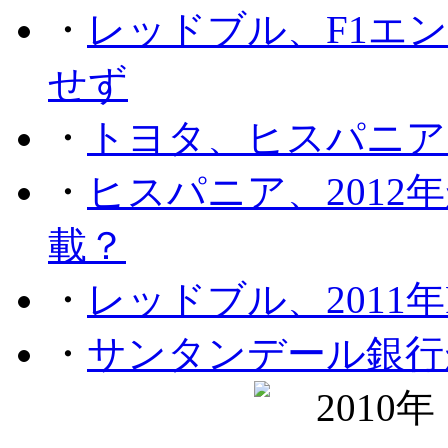
・
レッドブル、F1エ
せず
・
トヨタ、ヒスパニア
・
ヒスパニア、201
載？
・
レッドブル、2011
・
サンタンデール銀行