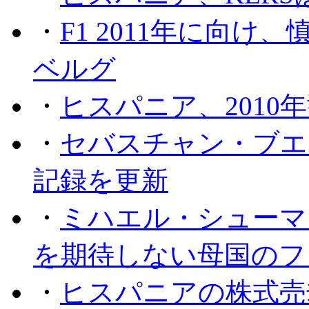
・
F1 2011年に向
ベルグ
・
ヒスパニア、2010
・
セバスチャン・ブエ
記録を更新
・
ミハエル・シューマッ
を期待しない母国のフ
・
ヒスパニアの株式売