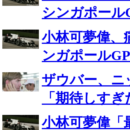
シンガポール
小林可夢偉、
ンガポールG
ザウバー、ニ
「期待しすぎ
小林可夢偉「