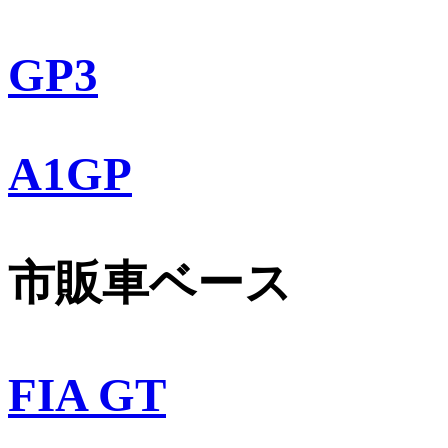
GP3
A1GP
市販車ベース
FIA GT