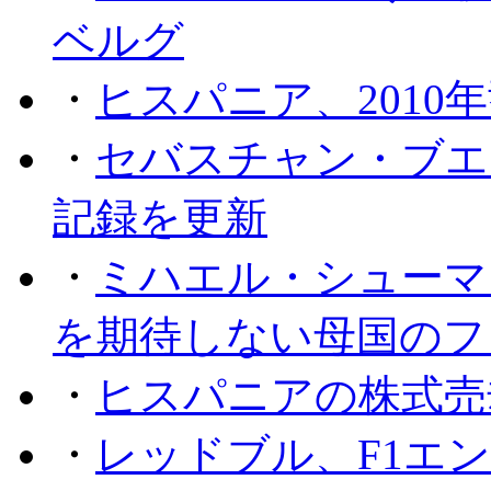
ベルグ
・
ヒスパニア、2010
・
セバスチャン・ブエ
記録を更新
・
ミハエル・シューマッ
を期待しない母国のフ
・
ヒスパニアの株式売
・
レッドブル、F1エ