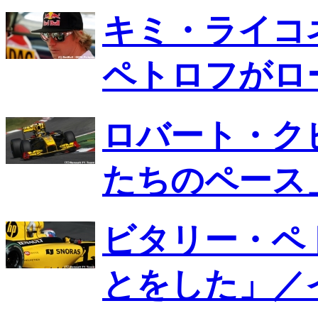
キミ・ライコ
ペトロフがロ
ロバート・ク
たちのペース
ビタリー・ペ
とをした」／