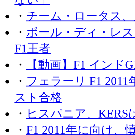
・
チーム・ロータス、
・
ポール・ディ・レス
F1王者
・
【動画】F1 インド
・
フェラーリ F1 20
スト合格
・
ヒスパニア、KER
・
F1 2011年に向