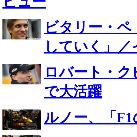
ビュー
ビタリー・ペ
していく」／
ロバート・ク
で大活躍
ルノー、「F