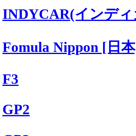
INDYCAR(インディ
Fomula Nippon [日本
F3
GP2