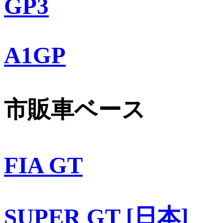
GP3
A1GP
市販車ベース
FIA GT
SUPER GT [日本]