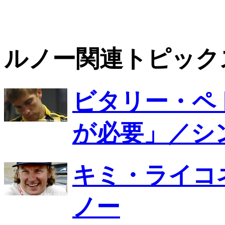
ルノー関連トピッ
ビタリー・ペ
が必要」／シ
キミ・ライコ
ノー