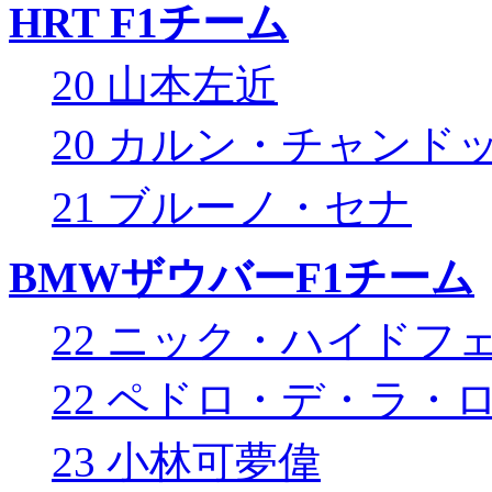
HRT F1チーム
20 山本左近
20 カルン・チャンド
21 ブルーノ・セナ
BMWザウバーF1チーム
22 ニック・ハイドフ
22 ペドロ・デ・ラ・
23 小林可夢偉