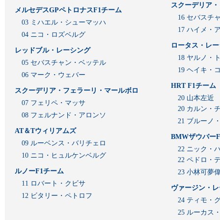
スクーデリア・
メルセデスGPペトロナスF1チーム
16 セバスチ
03 ミハエル・シューマッハ
17 ハイメ
04 ニコ・ロズベルグ
ロータス・レー
レッドブル・レーシング
18 ヤルノ・
05 セバスチャン・ベッテル
19 ヘイキ・
06 マーク・ウェバー
HRT F1チーム
スクーデリア・フェラーリ・マールボロ
20 山本左近
07 フェリペ・マッサ
20 カルン・
08 フェルナンド・アロンソ
21 ブルーノ
AT＆Tウィリアムズ
BMWザウバーF
09 ルーベンス・バリチェロ
22 ニック・
10 ニコ・ヒュルケンベルグ
22 ペドロ・
ルノーF1チーム
23 小林可夢
11 ロバート・クビサ
ヴァージン・レ
12 ビタリー・ペトロフ
24 ティモ・
25 ルーカ