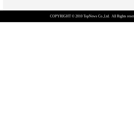
COPYRIGHT © 2010
TopNews Co.,Ltd
. All Rights