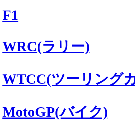
F1
WRC(ラリー)
WTCC(ツーリングカ
MotoGP(バイク)