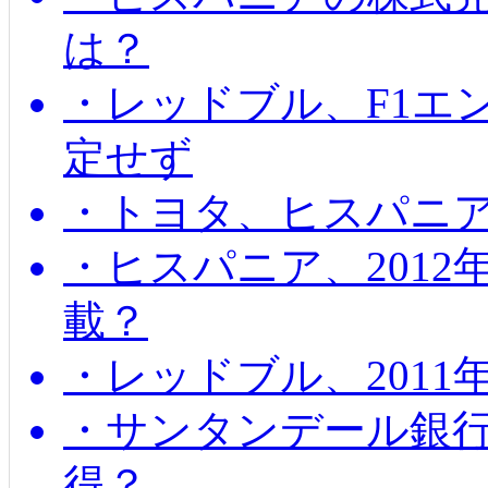
は？
・レッドブル、F1エ
定せず
・トヨタ、ヒスパニ
・ヒスパニア、201
載？
・レッドブル、2011
・サンタンデール銀
得？