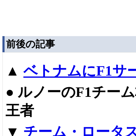
前後の記事
▲
ベトナムにF1サ
●
ルノーのF1チー
王者
▼
チーム・ロータス、