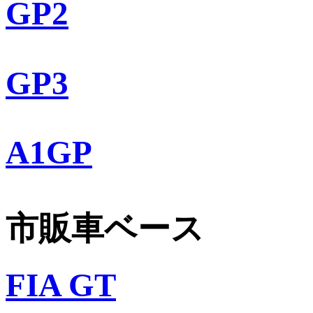
GP2
GP3
A1GP
市販車ベース
FIA GT