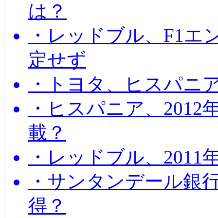
は？
・レッドブル、F1エ
定せず
・トヨタ、ヒスパニ
・ヒスパニア、201
載？
・レッドブル、2011
・サンタンデール銀
得？