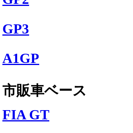
GP3
A1GP
市販車ベース
FIA GT