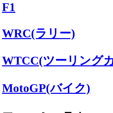
F1
WRC(ラリー)
WTCC(ツーリングカ
MotoGP(バイク)