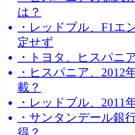
は？
・レッドブル、F1エ
定せず
・トヨタ、ヒスパニ
・ヒスパニア、201
載？
・レッドブル、2011
・サンタンデール銀
得？