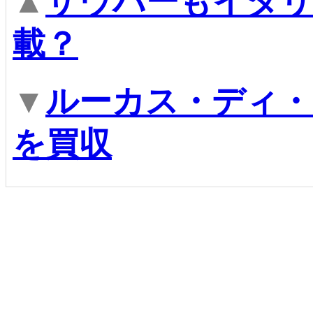
▲
ザウバーもイタリ
載？
▼
ルーカス・ディ・
を買収