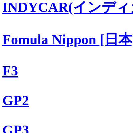
INDYCAR(インディ
Fomula Nippon [日本
F3
GP2
GP3