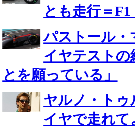
とも走行＝F1
パストール・
イヤテストの
とを願っている」
ヤルノ・トゥ
イヤで走れて