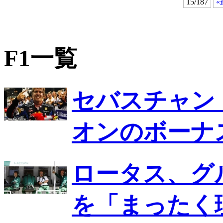
15/187
«
F1一覧
セバスチャン
オンのボーナ
ロータス、グ
を「まったく