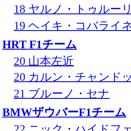
18 ヤルノ・トゥルー
19 ヘイキ・コバライ
HRT F1チーム
20 山本左近
20 カルン・チャンド
21 ブルーノ・セナ
BMWザウバーF1チーム
22 ニック・ハイドフ