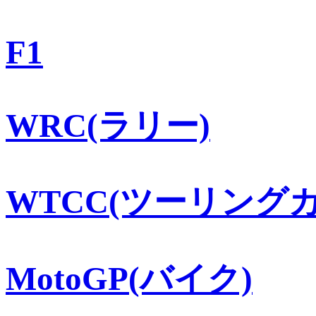
F1
WRC(ラリー)
WTCC(ツーリングカ
MotoGP(バイク)