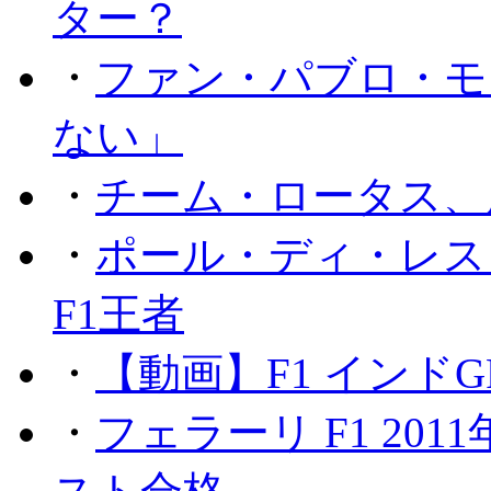
ター？
・
ファン・パブロ・モ
ない」
・
チーム・ロータス、
・
ポール・ディ・レス
F1王者
・
【動画】F1 インド
・
フェラーリ F1 20