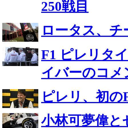
250戦目
ロータス、チ
F1 ピレリタ
イバーのコメ
ピレリ、初のF
小林可夢偉と