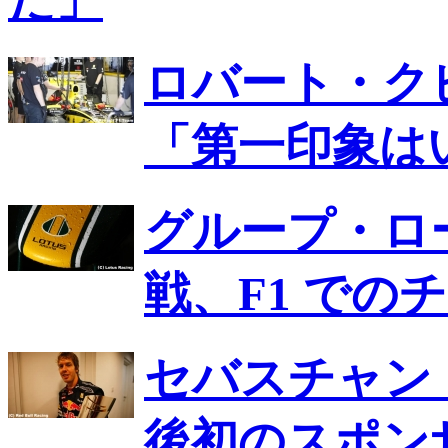
ロバート・ク
「第一印象は
グループ・ロ
戦、F1 での
セバスチャン
後初のスポン