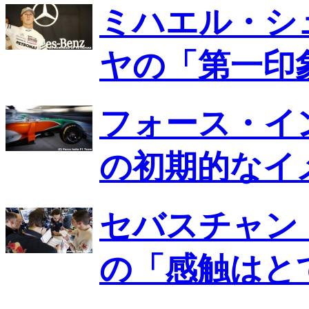
ミハエル・シ
ヤの「第一印
フォース・イ
の初期的なイ
セバスチャン
の「感触はと