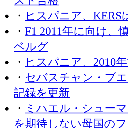
スト合格
・
ヒスパニア、KER
・
F1 2011年に向
ベルグ
・
ヒスパニア、2010
・
セバスチャン・ブエ
記録を更新
・
ミハエル・シューマッ
を期待しない母国のフ