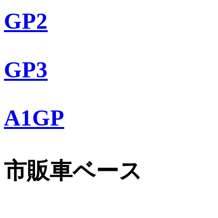
GP2
GP3
A1GP
市販車ベース