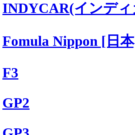
INDYCAR(インディ
Fomula Nippon [日本
F3
GP2
GP3