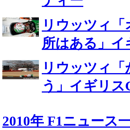
ティー
リウッツィ「
所はある」イ
リウッツィ「
う」イギリスG
2010年 F1ニュース