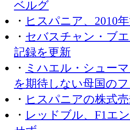
ベルグ
・
ヒスパニア、2010
・
セバスチャン・ブエ
記録を更新
・
ミハエル・シューマッ
を期待しない母国のフ
・
ヒスパニアの株式売
・
レッドブル、F1エ