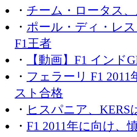
・
チーム・ロータス、
・
ポール・ディ・レス
F1王者
・
【動画】F1 インド
・
フェラーリ F1 20
スト合格
・
ヒスパニア、KER
・
F1 2011年に向