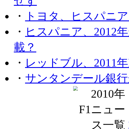
せず
・
トヨタ、ヒスパニア
・
ヒスパニア、201
載？
・
レッドブル、2011
・
サンタンデール銀行