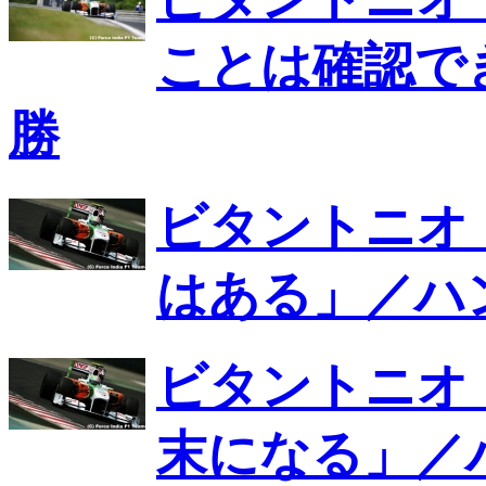
ことは確認で
勝
ビタントニオ
はある」／ハ
ビタントニオ
末になる」／