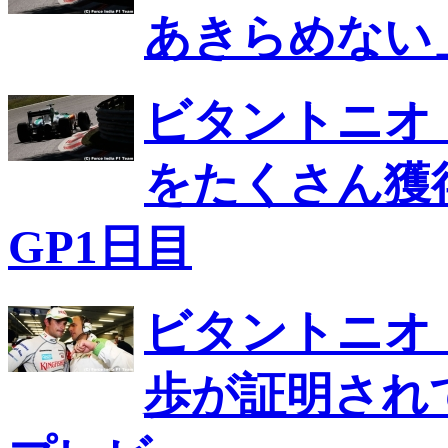
あきらめない
ビタントニオ
をたくさん獲
GP1日目
ビタントニオ
歩が証明され