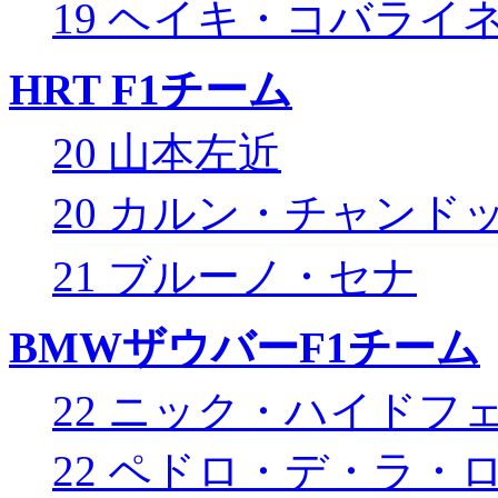
19 ヘイキ・コバライ
HRT F1チーム
20 山本左近
20 カルン・チャンド
21 ブルーノ・セナ
BMWザウバーF1チーム
22 ニック・ハイドフ
22 ペドロ・デ・ラ・