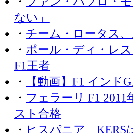
・
ファン・パブロ・モ
ない」
・
チーム・ロータス、
・
ポール・ディ・レス
F1王者
・
【動画】F1 インド
・
フェラーリ F1 20
スト合格
・
ヒスパニア、KER