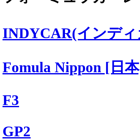
INDYCAR(インディ
Fomula Nippon [日本
F3
GP2