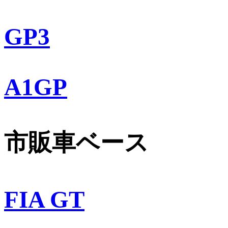
GP3
A1GP
市販車ベース
FIA GT