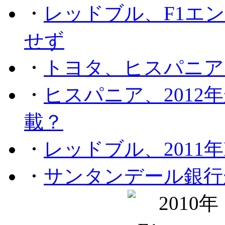
・
レッドブル、F1エ
せず
・
トヨタ、ヒスパニア
・
ヒスパニア、201
載？
・
レッドブル、2011
・
サンタンデール銀行