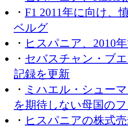
・
F1 2011年に向
ベルグ
・
ヒスパニア、2010
・
セバスチャン・ブエ
記録を更新
・
ミハエル・シューマッ
を期待しない母国のフ
・
ヒスパニアの株式売