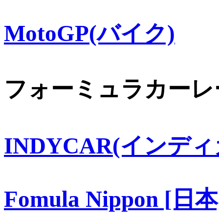
MotoGP(バイク)
フォーミュラカーレ
INDYCAR(インディ
Fomula Nippon [日本