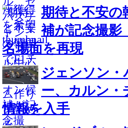
期待と不安の
補が記念撮影
名場面を再現
ジェンソン・
ー、カルン・
情報を入手