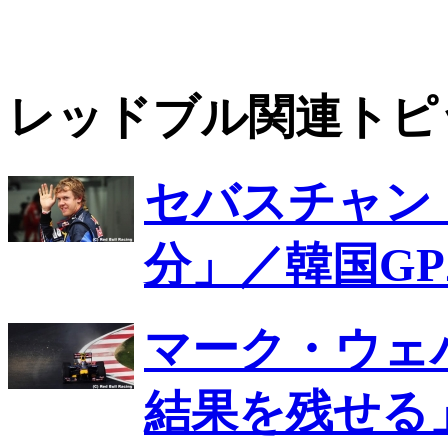
レッドブル関連トピ
セバスチャン
分」／韓国GP
マーク・ウェ
結果を残せる