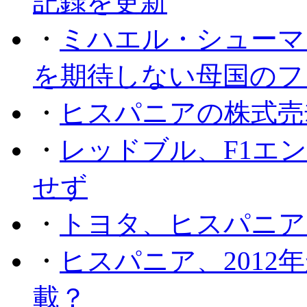
記録を更新
・
ミハエル・シューマッ
を期待しない母国のフ
・
ヒスパニアの株式売
・
レッドブル、F1エ
せず
・
トヨタ、ヒスパニア
・
ヒスパニア、201
載？