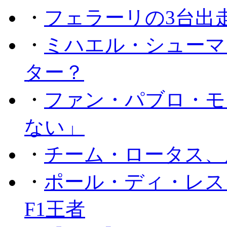
・
フェラーリの3台出
・
ミハエル・シューマ
ター？
・
ファン・パブロ・モ
ない」
・
チーム・ロータス、
・
ポール・ディ・レス
F1王者