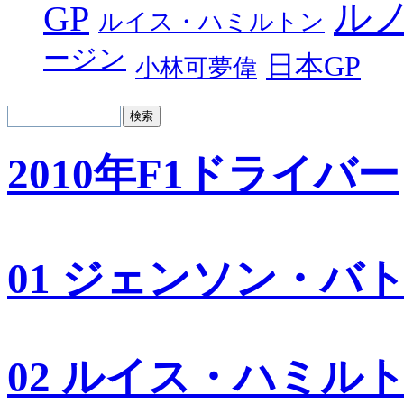
ル
GP
ルイス・ハミルトン
ージン
日本GP
小林可夢偉
2010年F1ドライバー
01 ジェンソン・バ
02 ルイス・ハミル