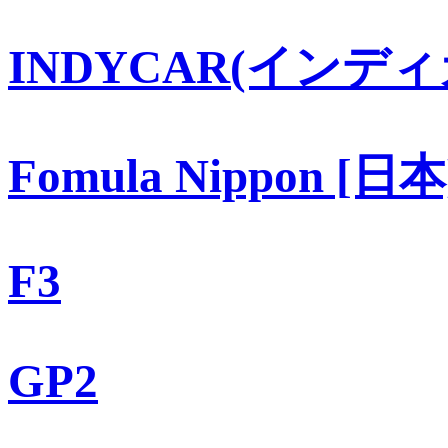
INDYCAR(インディ
Fomula Nippon [日本
F3
GP2