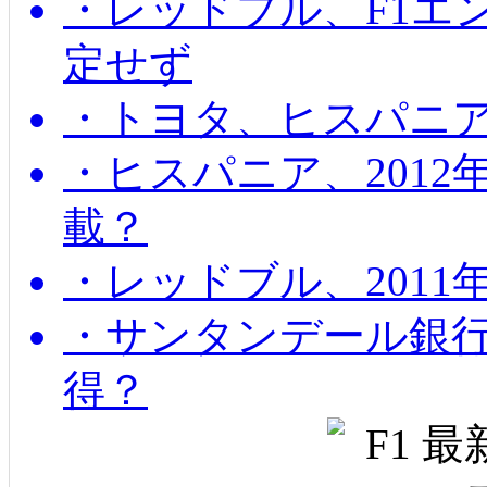
・レッドブル、F1エ
定せず
・トヨタ、ヒスパニ
・ヒスパニア、201
載？
・レッドブル、2011
・サンタンデール銀
得？