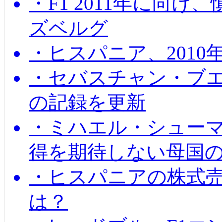
・F1 2011年に向
ズベルグ
・ヒスパニア、201
・セバスチャン・ブ
の記録を更新
・ミハエル・シューマッ
得を期待しない母国
・ヒスパニアの株式
は？