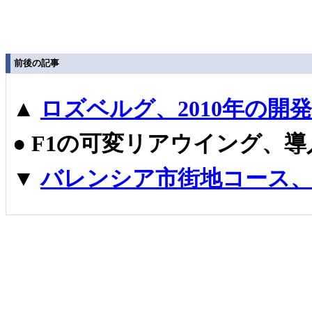
前後の記事
▲
ロズベルグ、2010年の開
●
F1の可変リアウイング、
▼
バレンシア市街地コース