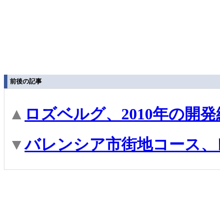
前後の記事
▲
ロズベルグ、2010年の開
▼
バレンシア市街地コース、