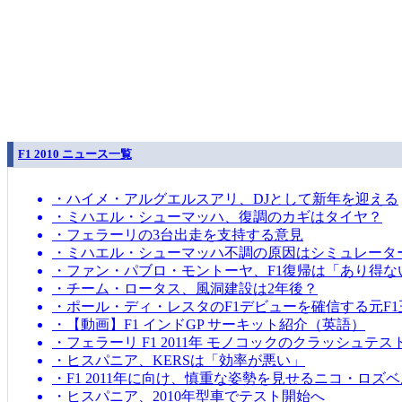
F1 2010 ニュース一覧
・ハイメ・アルグエルスアリ、DJとして新年を迎える
・ミハエル・シューマッハ、復調のカギはタイヤ？
・フェラーリの3台出走を支持する意見
・ミハエル・シューマッハ不調の原因はシミュレータ
・ファン・パブロ・モントーヤ、F1復帰は「あり得な
・チーム・ロータス、風洞建設は2年後？
・ポール・ディ・レスタのF1デビューを確信する元F1
・【動画】F1 インドGP サーキット紹介（英語）
・フェラーリ F1 2011年 モノコックのクラッシュテス
・ヒスパニア、KERSは「効率が悪い」
・F1 2011年に向け、慎重な姿勢を見せるニコ・ロズ
・ヒスパニア、2010年型車でテスト開始へ