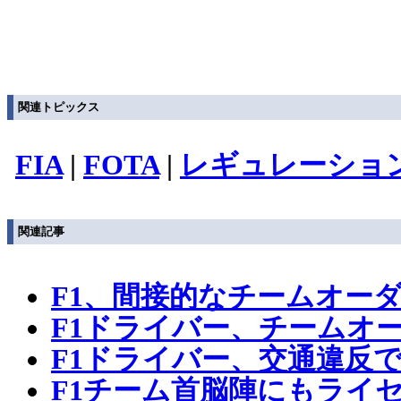
関連トピックス
FIA
|
FOTA
|
レギュレーショ
関連記事
F1、間接的なチームオー
F1ドライバー、チームオ
F1ドライバー、交通違反
F1チーム首脳陣にもライ