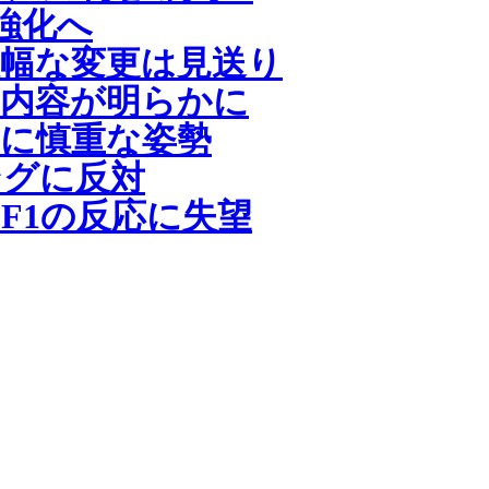
強化へ
幅な変更は見送り
内容が明らかに
に慎重な姿勢
ングに反対
F1の反応に失望