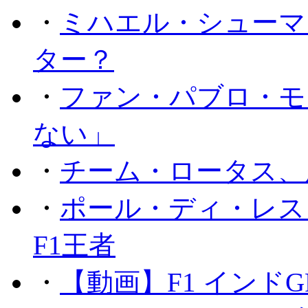
・
ミハエル・シューマ
ター？
・
ファン・パブロ・モ
ない」
・
チーム・ロータス、
・
ポール・ディ・レス
F1王者
・
【動画】F1 インド