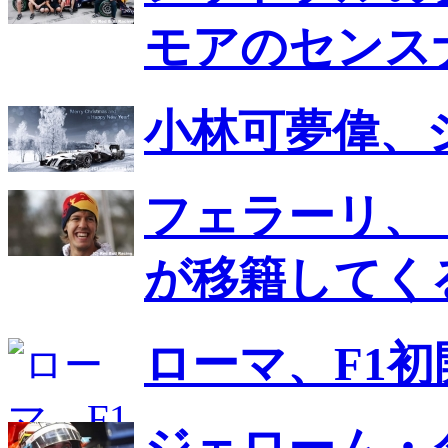
モアのセンス
小林可夢偉、
フェラーリ、
が移籍してく
ローマ、F1初