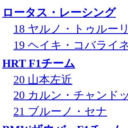
ロータス・レーシング
18 ヤルノ・トゥルー
19 ヘイキ・コバライ
HRT F1チーム
20 山本左近
20 カルン・チャンド
21 ブルーノ・セナ