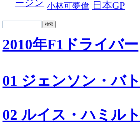
ージン
日本GP
小林可夢偉
2010年F1ドライバー
01 ジェンソン・バ
02 ルイス・ハミル