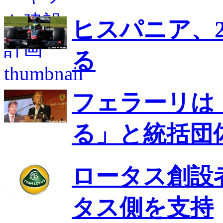
ヒスパニア、2
る
フェラーリは
る」と統括団
ロータス創設
タス側を支持