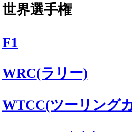
世界選手権
F1
WRC(ラリー)
WTCC(ツーリングカ