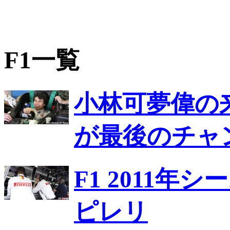
F1一覧
小林可夢偉の
が最後のチャ
F1 2011
ピレリ