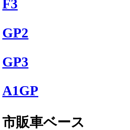
F3
GP2
GP3
A1GP
市販車ベース