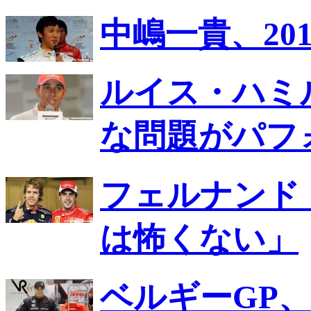
中嶋一貴、20
ルイス・ハミ
な問題がパフ
フェルナンド
は怖くない」
ベルギーGP