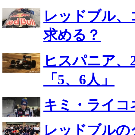
レッドブル、
求める？
ヒスパニア、2
「5、6人」
キミ・ライコ
レッドブルの