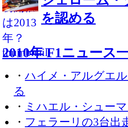
ジェローム・
を認める
2010年 F1ニュース
・
ハイメ・アルグエル
る
・
ミハエル・シューマ
・
フェラーリの3台出