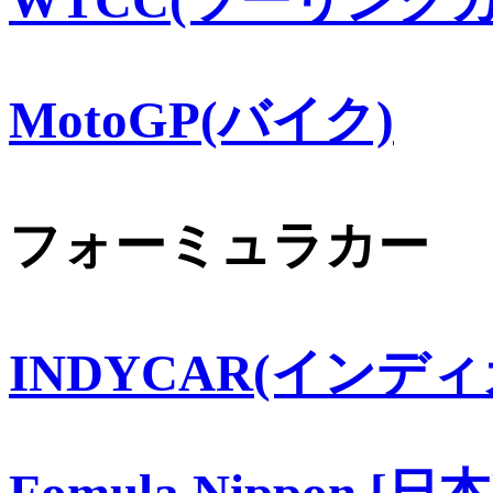
WTCC(ツーリングカ
MotoGP(バイク)
フォーミュラカー
INDYCAR(インディ
Fomula Nippon [日本