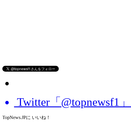
Twitter「@topnews
TopNews.JPに いいね！