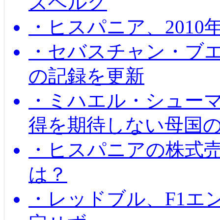
ズベルグ
・ヒスパニア、201
・セバスチャン・ブ
の記録を更新
・ミハエル・シューマッ
得を期待しない母国
・ヒスパニアの株式
は？
・レッドブル、F1エ