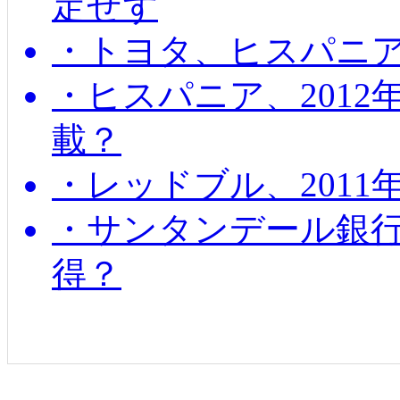
定せず
・トヨタ、ヒスパニ
・ヒスパニア、201
載？
・レッドブル、2011
・サンタンデール銀
得？