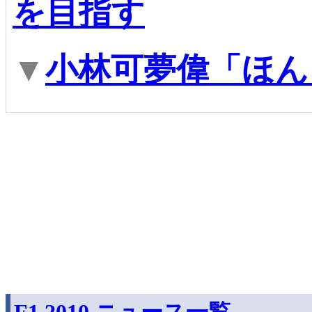
を目指す
▼
小林可夢偉「ほん