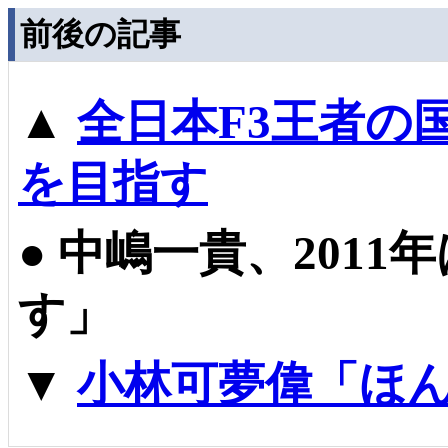
前後の記事
▲
全日本F3王者の国
を目指す
●
中嶋一貴、2011
す」
▼
小林可夢偉「ほ