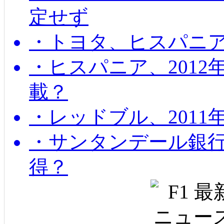
定せず
・トヨタ、ヒスパニ
・ヒスパニア、201
載？
・レッドブル、2011
・サンタンデール銀
得？