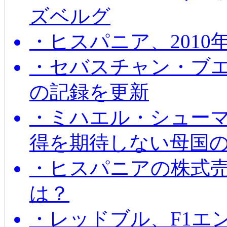
ズベルグ
・ヒスパニア、201
・セバスチャン・ブ
の記録を更新
・ミハエル・シューマッ
得を期待しない母国
・ヒスパニアの株式
は？
・レッドブル、F1エ