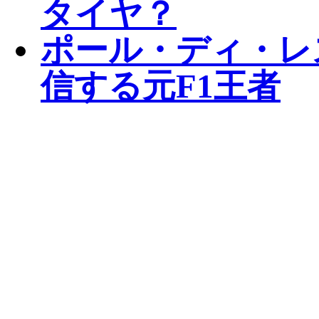
タイヤ？
ポール・ディ・レ
信する元F1王者