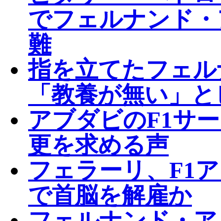
でフェルナンド・
難
指を立てたフェル
「教養が無い」と
アブダビのF1サ
更を求める声
フェラーリ、F1
で首脳を解雇か
フェルナンド・ア