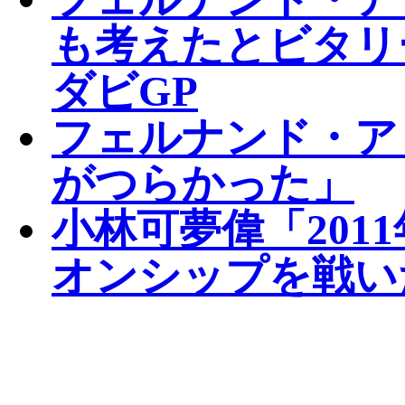
も考えたとビタリ
ダビGP
フェルナンド・ア
がつらかった」
小林可夢偉「201
オンシップを戦い