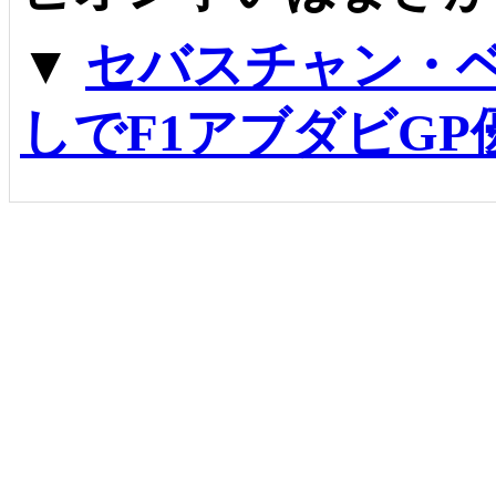
▼
セバスチャン・
しでF1アブダビG