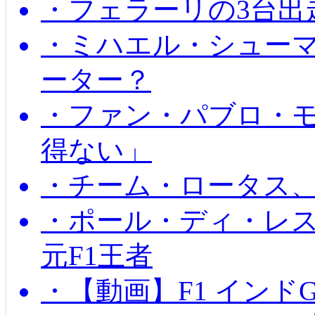
・フェラーリの3台出
・ミハエル・シュー
ーター？
・ファン・パブロ・モ
得ない」
・チーム・ロータス、
・ポール・ディ・レス
元F1王者
・【動画】F1 インド