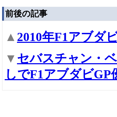
前後の記事
▲
2010年F1アブ
▼
セバスチャン・ベ
しでF1アブダビG