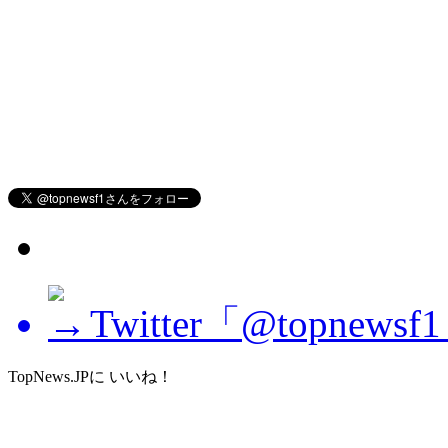
Twitter「@topne
TopNews.JPに いいね！