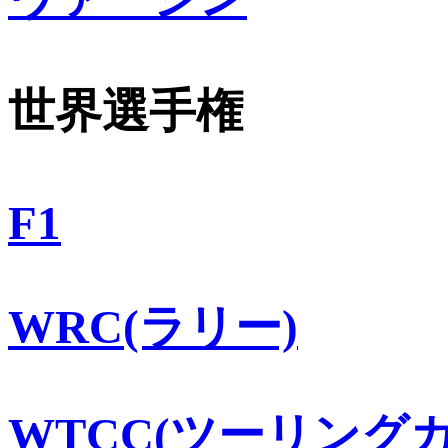
世界選手権
F1
WRC(ラリー)
WTCC(ツーリングカ