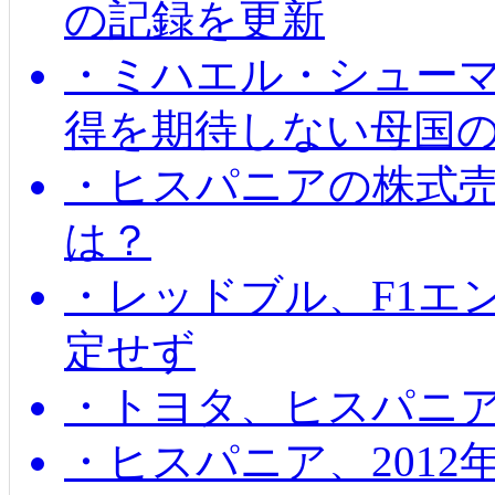
の記録を更新
・ミハエル・シューマッ
得を期待しない母国
・ヒスパニアの株式
は？
・レッドブル、F1エ
定せず
・トヨタ、ヒスパニ
・ヒスパニア、201