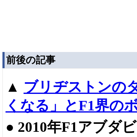
前後の記事
▲
ブリヂストンの
くなる」とF1界の
●
2010年F1アブ