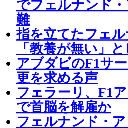
でフェルナンド・
難
指を立てたフェル
「教養が無い」と
アブダビのF1サ
更を求める声
フェラーリ、F1
で首脳を解雇か
フェルナンド・ア