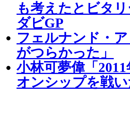
も考えたとビタリ
ダビGP
フェルナンド・ア
がつらかった」
小林可夢偉「201
オンシップを戦い