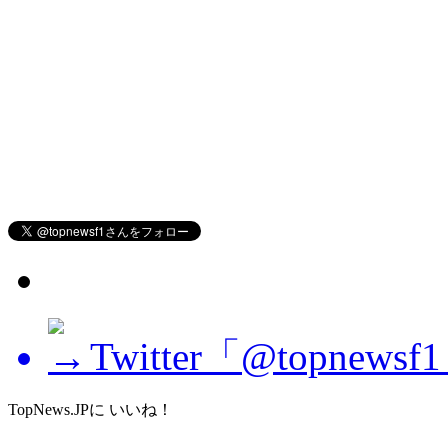
Twitter「@topne
TopNews.JPに いいね！