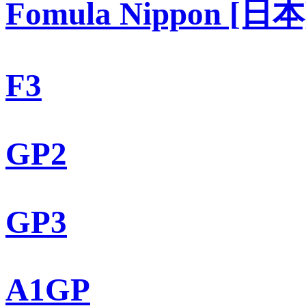
Fomula Nippon [日本
F3
GP2
GP3
A1GP