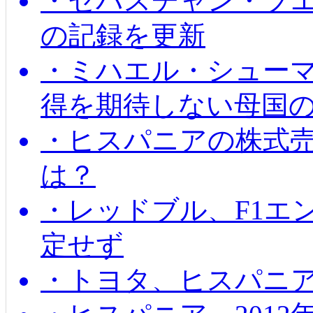
・セバスチャン・ブ
の記録を更新
・ミハエル・シューマッ
得を期待しない母国
・ヒスパニアの株式
は？
・レッドブル、F1エ
定せず
・トヨタ、ヒスパニ