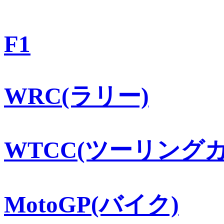
F1
WRC(ラリー)
WTCC(ツーリングカ
MotoGP(バイク)