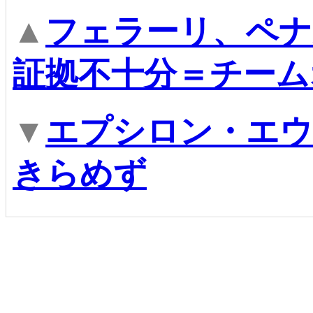
▲
フェラーリ、ペナ
証拠不十分＝チーム
▼
エプシロン・エウ
きらめず