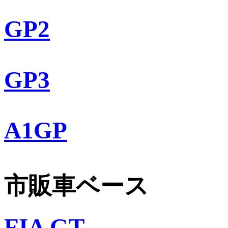
GP2
GP3
A1GP
市販車ベース
FIA GT