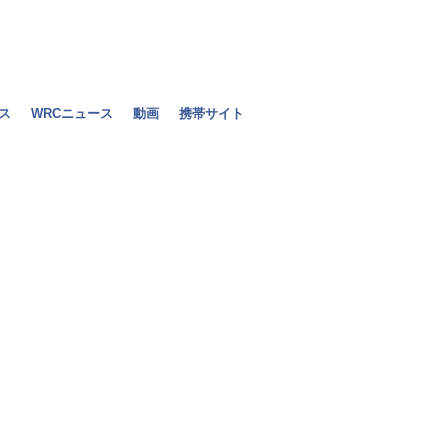
ス
WRCニュース
動画
携帯サイト
フェラーリ、「
イツGP
2010年07月25日（日）