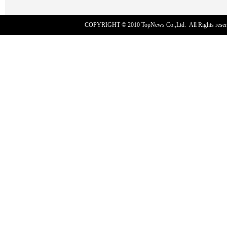
COPYRIGHT © 2010
TopNews Co.,Ltd
. All Rights