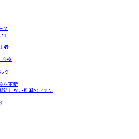
ー？
い」
王者
ト合格
ベルグ
録を更新
を期待しない母国のファン
ず