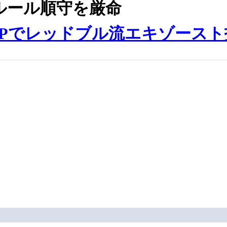
通ルール順守を厳命
Pでレッドブル流エキゾースト