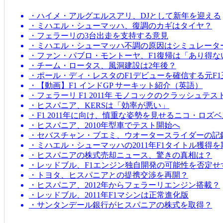
・ハイメ・アルグエルスアリ、DJとして新年を迎える
・ミハエル・シューマッハ、復調のカギはタイヤ？
・フェラーリの3台出走を支持する意見
・ミハエル・シューマッハ不調の原因はシミュレータ
・ファン・パブロ・モントーヤ、F1復帰は「あり得な
・チーム・ロータス、風洞建設は2年後？
・ポール・ディ・レスタのF1デビューを確信する元F1
・【動画】F1 インドGP サーキット紹介（英語）
・フェラーリ F1 2011年 モノコックのクラッシュテス
・ヒスパニア、KERSは「効率が悪い」
・F1 2011年に向け、慎重な姿勢を見せるニコ・ロズ
・ヒスパニア、2010年型車でテスト開始へ
・セバスチャン・ブエミ、ウオータースライダーの記
・ミハエル・シューマッハの2011年F1タイトル獲得
・ヒスパニアの株式売却ニュース、驚きの真相は？
・レッドブル、F1エンジン独自開発の可能性を否定せ
・トヨタ、ヒスパニアとの提携交渉を再開？
・ヒスパニア、2012年からフェラーリエンジン搭載？
・レッドブル、2011年F1マシンは正常進化版
・サンタンデール銀行がヒスパニアの株式を取得？