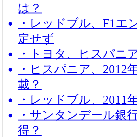
は？
・レッドブル、F1エ
定せず
・トヨタ、ヒスパニ
・ヒスパニア、201
載？
・レッドブル、2011
・サンタンデール銀
得？